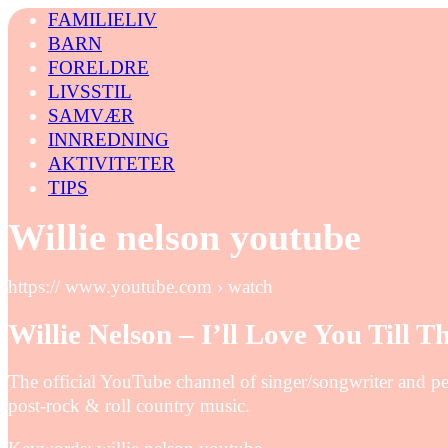
FAMILIELIV
BARN
FORELDRE
LIVSSTIL
SAMVÆR
INNREDNING
AKTIVITETER
TIPS
Willie nelson youtube
https:// www.youtube.com › watch
Willie Nelson – I’ll Love You Till T
The official YouTube channel of singer/songwriter and per
post-rock & roll country music.