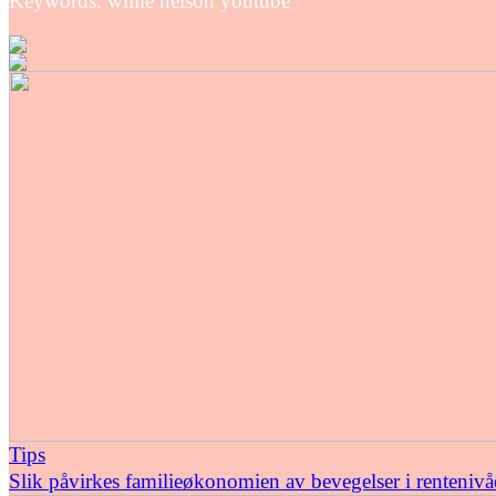
Keywords: willie nelson youtube
Tips
Slik påvirkes familieøkonomien av bevegelser i rentenivå