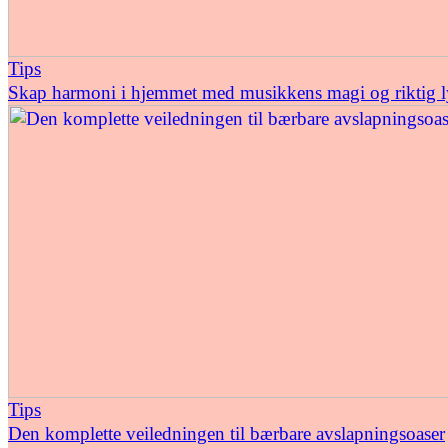
Tips
Skap harmoni i hjemmet med musikkens magi og riktig l
Tips
Den komplette veiledningen til bærbare avslapningsoaser