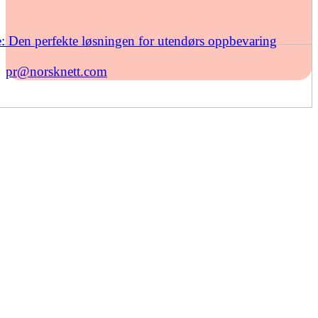
: Den perfekte løsningen for utendørs oppbevaring
pr@norsknett.com