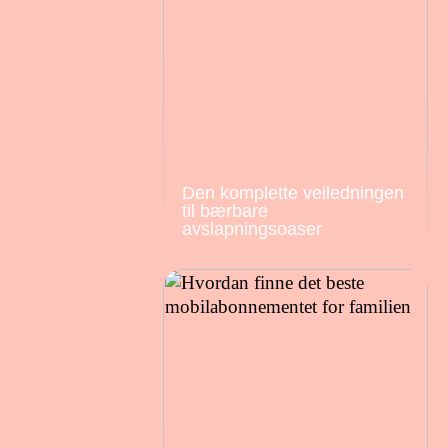
Den komplette veiledningen
til bærbare
avslapningsoaser