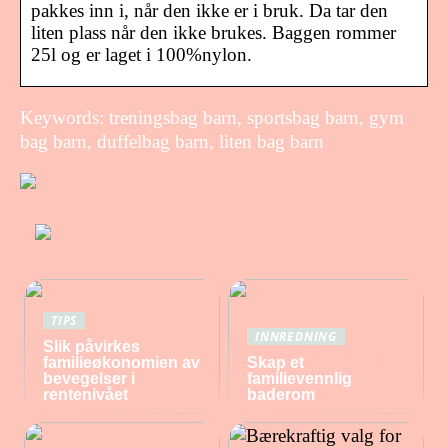
pakkes inn i, når den ikke er i bruk. Da tar den
liten plass når den ikke brukes. Baggen rommer
25l og er laget i 100%nylon.
Keywords: treningsbag barn, sportsbag barn, gym
bag barn, duffelbag barn, liten bag barn
TIPS
INNREDNING
Slik påvirkes
familieøkonomien av
Skap et
bevegelser i
familievennlig
rentenivået
baderom