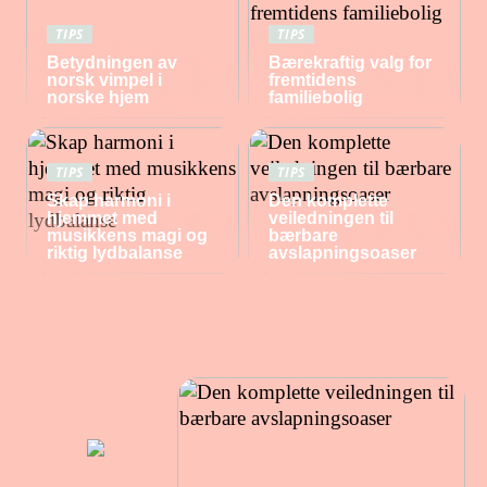
TIPS
TIPS
Betydningen av
Bærekraftig valg for
norsk vimpel i
fremtidens
norske hjem
familiebolig
TIPS
TIPS
Skap harmoni i
Den komplette
hjemmet med
veiledningen til
musikkens magi og
bærbare
riktig lydbalanse
avslapningsoaser