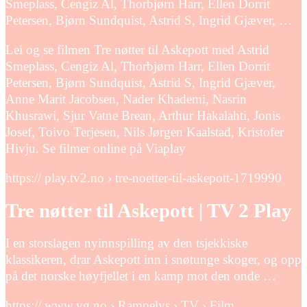
Smeplass, Cengiz Al, Thorbjørn Harr, Ellen Dorrit
Petersen, Bjørn Sundquist, Astrid S, Ingrid Gjæver, …
Lei og se filmen Tre nøtter til Askepott med Astrid
Smeplass, Cengiz Al, Thorbjørn Harr, Ellen Dorrit
Petersen, Bjørn Sundquist, Astrid S, Ingrid Gjæver,
Anne Marit Jacobsen, Nader Khademi, Nasrin
Khusrawi, Sjur Vatne Brean, Arthur Hakalahti, Jonis
Josef, Toivo Terjesen, Nils Jørgen Kaalstad, Kristofer
Hivju. Se filmer online på Viaplay
https:// play.tv2.no › tre-noetter-til-askepott-1719990
Tre nøtter til Askepott | TV 2 Play
I en storslagen nyinnspilling av den tsjekkiske
klassikeren, drar Askepott inn i snøtunge skoger, og opp
på det norske høyfjellet i en kamp mot den onde …
https:// www.vg.no › Rampelys › TV › Film