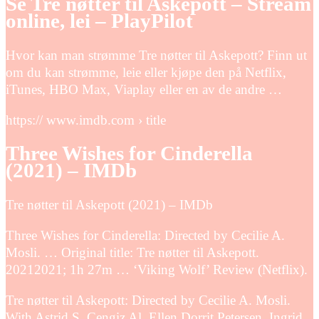
Se Tre nøtter til Askepott – Stream
online, lei – PlayPilot
Hvor kan man strømme Tre nøtter til Askepott? Finn ut
om du kan strømme, leie eller kjøpe den på Netflix,
iTunes, HBO Max, Viaplay eller en av de andre …
https:// www.imdb.com › title
Three Wishes for Cinderella
(2021) – IMDb
Tre nøtter til Askepott (2021) – IMDb
Three Wishes for Cinderella: Directed by Cecilie A.
Mosli. … Original title: Tre nøtter til Askepott.
20212021; 1h 27m … ‘Viking Wolf’ Review (Netflix).
Tre nøtter til Askepott: Directed by Cecilie A. Mosli.
With Astrid S, Cengiz Al, Ellen Dorrit Petersen, Ingrid