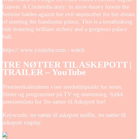
Giæver. A Cinderella story: in snow-heavy forests the
heroine battles against her evil stepmother for her dream
of meeting the handsome prince. This is a breathtaking
ride featuring brilliant archery and a gorgeous palace
ball.
https:// www.youtube.com › watch
TRE NØTTER TIL ASKEPOTT |
TRAILER – YouTube
Premierekalenderen viser sendetidspunkt for serier,
filmer og programmer på TV og strømming. Sjekk
premieredato for Tre nøtter til Askepott her!
Keywords: tre nøtter til askepott netflix, tre nøtter til
askepott viaplay