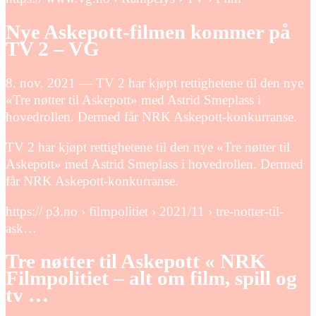
Nye Askepott-filmen kommer på
TV 2 – VG
8. nov. 2021 — TV 2 har kjøpt rettighetene til den nye
«Tre nøtter til Askepott» med Astrid Smeplass i
hovedrollen. Dermed får NRK Askepott-konkurranse.
TV 2 har kjøpt rettighetene til den nye «Tre nøtter til
Askepott» med Astrid Smeplass i hovedrollen. Dermed
får NRK Askepott-konkurranse.
https:// p3.no › filmpolitiet › 2021/11 › tre-notter-til-
ask…
Tre nøtter til Askepott « NRK
Filmpolitiet – alt om film, spill og
tv …