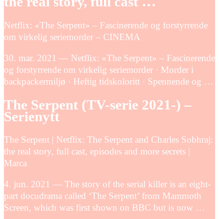
the real story, full cast …
Netflix: «The Serpent» – Fascinerende og forstyrrende
om virkelig seriemorder – CINEMA
30. mar. 2021 — Netflix: «The Serpent» – Fascinerende
og forstyrrende om virkelig seriemorder · Morder i
backpackermiljø · Heftig tidskoloritt · Spennende og …
The Serpent (TV-serie 2021-) –
Serienytt
The Serpent | Netflix: The Serpent and Charles Sobhraj:
the real story, full cast, episodes and more secrets |
Marca
4. jun. 2021 — The story of the serial killer is an eight-
part docudrama called ‘The Serpent’ from Mammoth
Screen, which was first shown on BBC but is now …