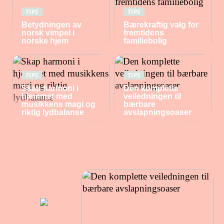
TIPS
TIPS
Betydningen av
Bærekraftig valg for
norsk vimpel i
fremtidens
norske hjem
familiebolig
TIPS
TIPS
Skap harmoni i
Den komplette
hjemmet med
veiledningen til
musikkens magi og
bærbare
riktig lydbalanse
avslapningsoaser