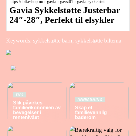
https:// bikeshop.no › gavia › gavst01 › gavia-sykkelstøt…
Gavia Sykkelstøtte Justerbar
24″-28″, Perfekt til elsykler
Keywords: sykkelstøtte barn, sykkelstøtte biltema
TIPS
INNREDNING
Slik påvirkes
familieøkonomien av
Skap et
bevegelser i
familievennlig
rentenivået
baderom