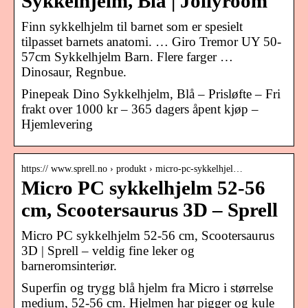
Sykkelhjelm, Blå | Jollyroom
Finn sykkelhjelm til barnet som er spesielt
tilpasset barnets anatomi. … Giro Tremor UY 50-
57cm Sykkelhjelm Barn. Flere farger …
Dinosaur, Regnbue.
Pinepeak Dino Sykkelhjelm, Blå – Prisløfte – Fri
frakt over 1000 kr – 365 dagers åpent kjøp –
Hjemlevering
https:// www.sprell.no › produkt › micro-pc-sykkelhjel…
Micro PC sykkelhjelm 52-56
cm, Scootersaurus 3D – Sprell
Micro PC sykkelhjelm 52-56 cm, Scootersaurus
3D | Sprell – veldig fine leker og
barneromsinteriør.
Superfin og trygg blå hjelm fra Micro i størrelse
medium, 52-56 cm. Hjelmen har pigger og kule