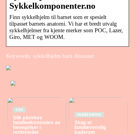
Sykkelkomponenter.no
Finn sykkelhjelm til barnet som er spesielt
tilpasset barnets anatomi. Vi har et bredt utvalg
sykkelhjelmer fra kjente merker som POC, Lazer,
Giro, MET og WOOM.
Keywords: sykkelhjelm barn dinosaur
TIPS
INNREDNING
Slik påvirkes
familieøkonomien av
Skap et
bevegelser i
familievennlig
rentenivået
baderom