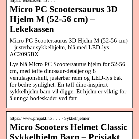
https:// lekekassen.no › …
Micro PC Scootersaurus 3D
Hjelm M (52-56 cm) –
Lekekassen
Micro PC Scootersaurus 3D Hjelm M (52-56 cm)
– justerbar sykkelhjelm, blå med LED-lys
AC2095BX
Lys blå Micro PC Scootersaurus hjelm for 52-56
cm, med tøffe dinosaur-detaljer og 8
ventilasjonshull, justerbar reim og LED-lys bak
for bedre synlighet. En tøff dino-inspirert
sykkelhjelm barn vil digge. Et hjelm er viktig for
å unngå hodeskader ved fart
https:// www.prisjakt.no › … › Sykkelhjelmer
Micro Scooters Helmet Classic
Sykkelhjelm Barn – Prisjakt