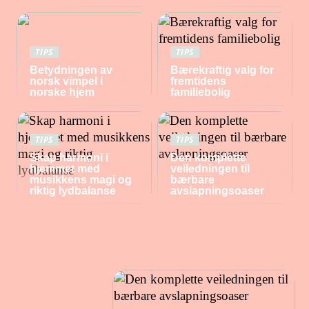
TIPS
TIPS
Betydningen av
Bærekraftig valg for
norsk vimpel i
fremtidens
norske hjem
familiebolig
TIPS
TIPS
Skap harmoni i
Den komplette
hjemmet med
veiledningen til
musikkens magi og
bærbare
riktig lydbalanse
avslapningsoaser