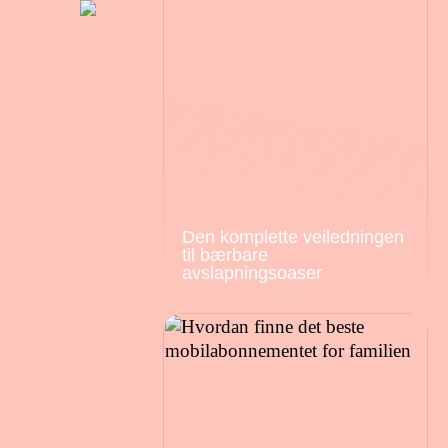
Den komplette veiledningen
til bærbare
avslapningsoaser