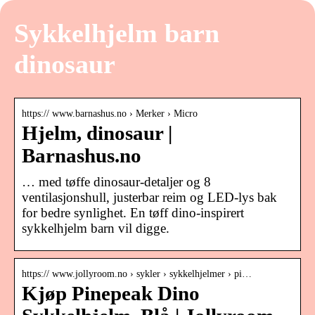
Sykkelhjelm barn
dinosaur
https:// www.barnashus.no › Merker › Micro
Hjelm, dinosaur |
Barnashus.no
… med tøffe dinosaur-detaljer og 8
ventilasjonshull, justerbar reim og LED-lys bak
for bedre synlighet. En tøff dino-inspirert
sykkelhjelm barn vil digge.
https:// www.jollyroom.no › sykler › sykkelhjelmer › pi…
Kjøp Pinepeak Dino