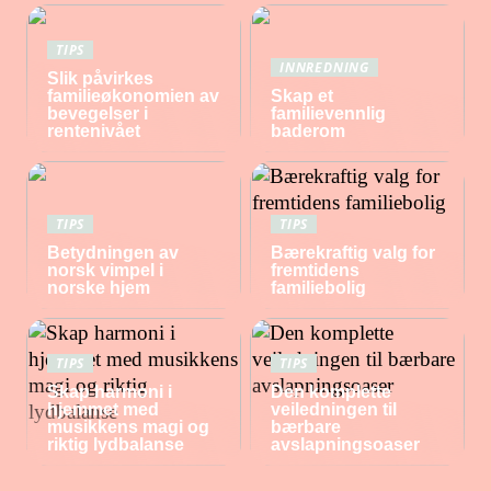
TIPS
INNREDNING
Slik påvirkes
familieøkonomien av
Skap et
bevegelser i
familievennlig
rentenivået
baderom
TIPS
TIPS
Betydningen av
Bærekraftig valg for
norsk vimpel i
fremtidens
norske hjem
familiebolig
TIPS
TIPS
Skap harmoni i
Den komplette
hjemmet med
veiledningen til
musikkens magi og
bærbare
riktig lydbalanse
avslapningsoaser