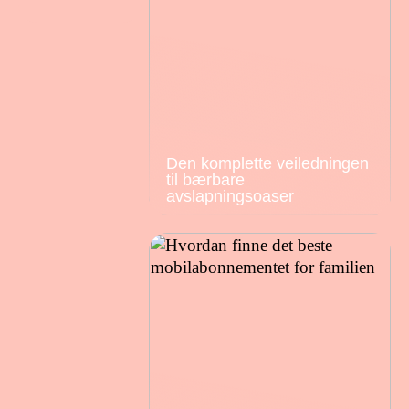
Den komplette veiledningen
til bærbare
avslapningsoaser