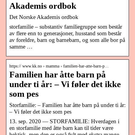
Akademis ordbok
Det Norske Akademis ordbok
storfamilie – substantiv familiegruppe som består
av flere enn to generasjoner, husstand som består
av foreldre, barn og barnebarn, og som alle bor på
samme …
https:// www.kk.no › mamma › familien-har-atte-barn-p…
Familien har åtte barn på
under ti år: – Vi føler det ikke
som pes
Storfamilie: – Familien har åtte barn på under ti år:
– Vi føler det ikke som pes
13. sep. 2020 — STORFAMILIE: Hverdagen i
en storfamilie med åtte barn kan til tider være
hektisk, men den er også fylt med ekstra mange