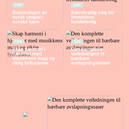
TIPS
TIPS
Betydningen av
Bærekraftig valg for
norsk vimpel i
fremtidens
norske hjem
familiebolig
TIPS
TIPS
Skap harmoni i
Den komplette
hjemmet med
veiledningen til
musikkens magi og
bærbare
riktig lydbalanse
avslapningsoaser