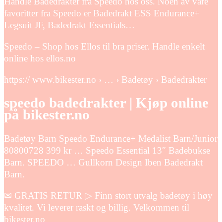
Handle Badedrakter fra Speedo hos oss. Noen av våre
favoritter fra Speedo er Badedrakt ESS Endurance+
Legsuit JF, Badedrakt Essentials…
Speedo – Shop hos Ellos til bra priser. Handle enkelt
online hos ellos.no
https:// www.bikester.no › … › Badetøy › Badedrakter
speedo badedrakter | Kjøp online
på bikester.no
Badetøy Barn Speedo Endurance+ Medalist Barn/Junior
80800728 399 kr … Speedo Essential 13″ Badebukse
Barn. SPEEDO … Gullkorn Design Iben Badedrakt
Barn.
✉ GRATIS RETUR ▷ Finn stort utvalg badetøy i høy
kvalitet. Vi leverer raskt og billig. Velkommen til
bikester.no