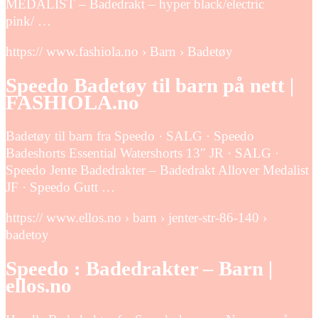
MEDALIST – Badedrakt – hyper black/electric
pink/ …
https:// www.fashiola.no › Barn › Badetøy
Speedo Badetøy til barn på nett |
FASHIOLA.no
Badetøy til barn fra Speedo · SALG · Speedo
Badeshorts Essential Watershorts 13″ JR · SALG ·
Speedo Jente Badedrakter – Badedrakt Allover Medalist
JF · Speedo Gutt …
https:// www.ellos.no › barn › jenter-str-86-140 ›
badetoy
Speedo : Badedrakter – Barn |
ellos.no