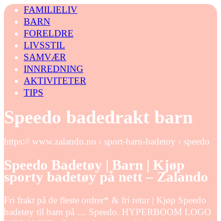
FAMILIELIV
BARN
FORELDRE
LIVSSTIL
SAMVÆR
INNREDNING
AKTIVITETER
TIPS
Speedo badedrakt barn
https:// www.zalando.no › sport-barn-badetoy › speedo
Speedo Badetøy | Barn | Kjøp
sporty badetøy på nett – Zalando
Fri frakt på de fleste ordrer* & fri retur | Kjøp Speedo
badetøy til barn på … Speedo. HYPERBOOM LOGO