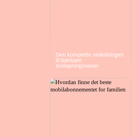
Den komplette veiledningen
til bærbare
avslapningsoaser