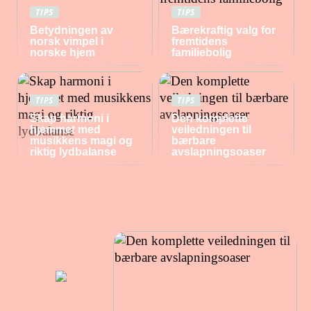
TIPS
TIPS
Betydningen av
Bærekraftig valg for
norsk vimpel i
fremtidens
norske hjem
familiebolig
TIPS
TIPS
Skap harmoni i
Den komplette
hjemmet med
veiledningen til
musikkens magi og
bærbare
riktig lydbalanse
avslapningsoaser