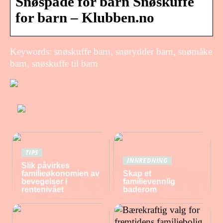
Snøspade for barn Snøskuffe
for barn – Klubben.no
Keywords: snøskuffe barn, snørydder barn, snømåke
barn, snøskuffe til barn
TIPS
INNREDNING
Slik påvirkes
familieøkonomien av
Skap et
bevegelser i
familievennlig
rentenivået
baderom