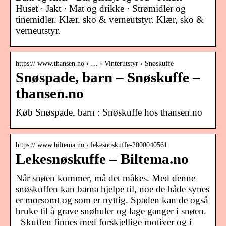
Huset · Jakt · Mat og drikke · Strømidler og
tinemidler. Klær, sko & verneutstyr. Klær, sko &
verneutstyr.
https:// www.thansen.no › … › Vinterutstyr › Snøskuffe
Snøspade, barn – Snøskuffe –
thansen.no
Køb Snøspade, barn : Snøskuffe hos thansen.no
https:// www.biltema.no › lekesnoskuffe-2000040561
Lekesnøskuffe – Biltema.no
Når snøen kommer, må det måkes. Med denne
snøskuffen kan barna hjelpe til, noe de både synes
er morsomt og som er nyttig. Spaden kan de også
bruke til å grave snøhuler og lage ganger i snøen.
Skuffen finnes med forskjellige motiver og i