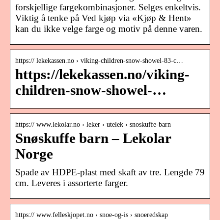
forskjellige fargekombinasjoner. Selges enkeltvis.
Viktig å tenke på Ved kjøp via «Kjøp & Hent»
kan du ikke velge farge og motiv på denne varen.
https:// lekekassen.no › viking-children-snow-showel-83-c…
https://lekekassen.no/viking-
children-snow-showel-…
https:// www.lekolar.no › leker › utelek › snoskuffe-barn
Snøskuffe barn – Lekolar
Norge
Spade av HDPE-plast med skaft av tre. Lengde 79
cm. Leveres i assorterte farger.
https:// www.felleskjopet.no › snoe-og-is › snoeredskap