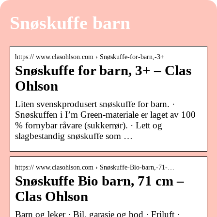
Snøskuffe barn
https:// www.clasohlson.com › Snøskuffe-for-barn,-3+
Snøskuffe for barn, 3+ – Clas
Ohlson
Liten svenskprodusert snøskuffe for barn. ·
Snøskuffen i I’m Green-materiale er laget av 100
% fornybar råvare (sukkerrør). · Lett og
slagbestandig snøskuffe som …
https:// www.clasohlson.com › Snøskuffe-Bio-barn,-71-…
Snøskuffe Bio barn, 71 cm –
Clas Ohlson
Barn og leker · Bil, garasje og bod · Friluft ·