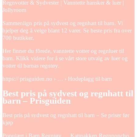
Regnvotter & Sydvester | Vanntette hansker & luer |
Jollyroom
Sammenlign pris på sydvest og regnhatt til barn. Vi
hjelper deg å velge blant 12 varer. Se beste pris fra over
700 butikker.
Her finner du fôrede, vanntette votter og regnluer til
barn. Klikk videre for å se vårt store utvalg av luer og
votter til barnas regntøy.
https:// prisguiden.no › … › Hodeplagg til barn
Best pris på sydvest og regnhatt til
barn – Prisguiden
Best pris på sydvest og regnhatt til barn – Se priser før
kjøp
Populært i Barn Regntøy … Kattnakken Regnponcho