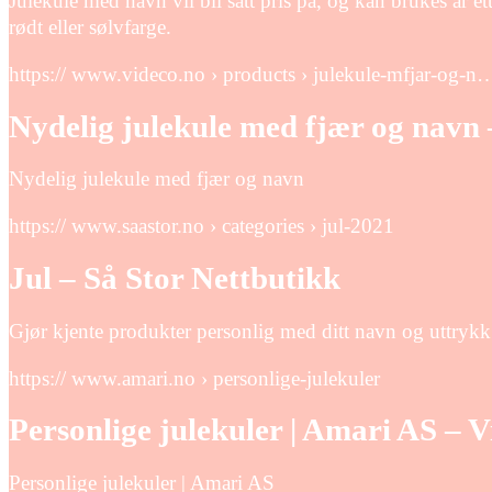
Julekule med navn vil bli satt pris på, og kan brukes år ett
rødt eller sølvfarge.
https:// www.videco.no › products › julekule-mfjar-og-n
Nydelig julekule med fjær og navn 
Nydelig julekule med fjær og navn
https:// www.saastor.no › categories › jul-2021
Jul – Så Stor Nettbutikk
Gjør kjente produkter personlig med ditt navn og uttrykk.
https:// www.amari.no › personlige-julekuler
Personlige julekuler | Amari AS – 
Personlige julekuler | Amari AS