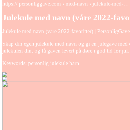
https:// personliggave.com › med-navn › julekule-med-…
Julekule med navn (våre 2022-favor
Julekule med navn (våre 2022-favoritter) | PersonligGav
Skap din egen julekule med navn og gi en julegave med e
julekulen din, og få gaven levert på døre i god tid før jul.
Keywords: personlig julekule barn