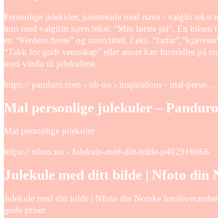
Personlige julekuler, juletrekule med navn / valgfri tekst 
inni med valgfritt navn/tekst. “Min første jul”, En hilsen 
en “Verdens beste” og navn/tittel, f.eks. “farfar”,”kjæres
“Takk for godt vennskap” eller annet kan formidles på en
med vindu til julekulene.
https:// panduro.com › nb-no › inspirations › mal-perso…
Mal personlige julekuler – Pandur
Mal personlige julekuler
https:// nfoto.no › Julekule-med-ditt-bilde-p402916066
Julekule med ditt bilde | Nfoto din
Julekule med ditt bilde | Nfoto din Norske fotoleverandø
gode priser