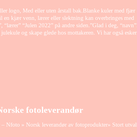
eller logo, Med eller uten årstall bak.Blanke kuler med fjær
til en kjær venn, lærer eller slektning kan overbringes med
te”, “lærer” “Julen 2022” på andre siden.”Glad i deg, “navn”
 julekule og skape glede hos mottakeren. Vi har også esker
o
 Norske fotoleverandør
r – Nfoto » Norsk leverandør av fotoprodukter» Stort utva