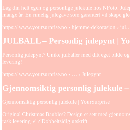
Lag din helt egen og personlige julekule hos NFoto. Julep
mange år. En rimelig julegave som garantert vil skape gle
https:// www.yoursurprise.no › hjemme-dekorasjon › jul
JULBALL – Personlig julepynt | Yo
Personlig julepynt? Unike julballer med ditt eget bilde og t
levering!
https:// www.yoursurprise.no › … › Julepynt
Gjennomsiktig personlig julekule 
Gjennomsiktig personlig julekule | YourSurprise
Original Christmas Baubles? Design et sett med gjennomsi
rask levering ✓✓Dobbeltsidig utskrift