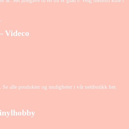
er år. Søt julegave til en du er glad i! Velg mellom kule i
…
– Videco
 Se alle produkter og muligheter i vår nettbutikk her.
Vinylhobby