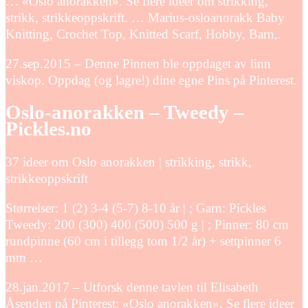
… «Oslo anorakken». Se flere ideer om strikking,
strikk, strikkeoppskrift. … Marius-osloanorakk Baby
Knitting, Crochet Top, Knitted Scarf, Hobby, Barn,.
27.sep.2015 – Denne Pinnen ble oppdaget av linn
viskop. Oppdag (og lagre!) dine egne Pins på Pinterest.
Oslo-anorakken – Tweedy –
Pickles.no
37 ideer om Oslo anorakken | strikking, strikk,
strikkeoppskrift
Størrelser: 1 (2) 3-4 (5-7) 8-10 år | ; Garn: Pickles
Tweedy: 200 (300) 400 (500) 500 g | ; Pinner: 80 cm
rundpinne (60 cm i tillegg tom 1/2 år) + settpinner 6
mm …
28.jan.2017 – Utforsk denne tavlen til Elisabeth
Åsenden på Pinterest: «Oslo anorakken». Se flere ideer