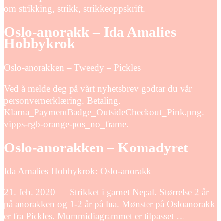
om strikking, strikk, strikkeoppskrift.
Oslo-anorakk – Ida Amalies
Hobbykrok
Oslo-anorakken – Tweedy – Pickles
Ved å melde deg på vårt nyhetsbrev godtar du vår
personvernerklæring. Betaling.
Klarna_PaymentBadge_OutsideCheckout_Pink.png.
vipps-rgb-orange-pos_no_frame.
Oslo-anorakken – Komadyret
Ida Amalies Hobbykrok: Oslo-anorakk
21. feb. 2020 — Strikket i garnet Nepal. Størrelse 2 år
på anorakken og 1-2 år på lua. Mønster på Osloanorakk
er fra Pickles. Mummidiagrammet er tilpasset …