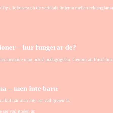
(Tips, fokusera på de vertikala linjerna mellan rektanglarna
sioner – hur fungerar de?
ra fascinerande utan också pedagogiska. Genom att förstå hur
xna – men inte barn
a kul när man inte ser vad grejen är.
e ser vad grejen är.