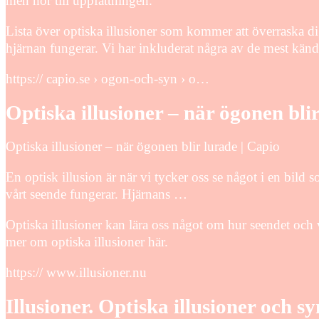
men hör till uppfattningen.
Lista över optiska illusioner som kommer att överraska d
hjärnan fungerar. Vi har inkluderat några av de mest känd
https:// capio.se › ogon-och-syn › o…
Optiska illusioner – när ögonen bli
Optiska illusioner – när ögonen blir lurade | Capio
En optisk illusion är när vi tycker oss se något i en bild 
vårt seende fungerar. Hjärnans …
Optiska illusioner kan lära oss något om hur seendet och
mer om optiska illusioner här.
https:// www.illusioner.nu
Illusioner. Optiska illusioner och sy