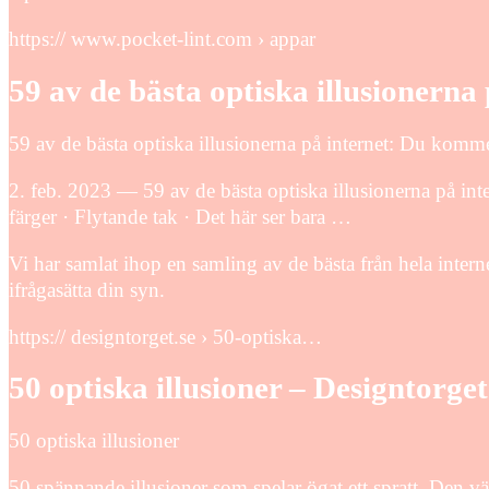
https:// www.pocket-lint.com › appar
59 av de bästa optiska illusionerna 
59 av de bästa optiska illusionerna på internet: Du komme
2. feb. 2023 — 59 av de bästa optiska illusionerna på int
färger · Flytande tak · Det här ser bara …
Vi har samlat ihop en samling av de bästa från hela intern
ifrågasätta din syn.
https:// designtorget.se › 50-optiska…
50 optiska illusioner – Designtorget
50 optiska illusioner
50 spännande illusioner som spelar ögat ett spratt. Den vä