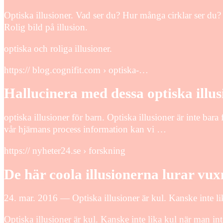
Optiska illusioner. Vad ser du? Hur många cirklar ser du? 
Rolig bild på illusion.
optiska och roliga illusioner.
https:// blog.cognifit.com › optiska-…
Hallucinera med dessa optiska illu
optiska illusioner för barn. Optiska illusioner är inte ba
vår hjärnans process information kan vi …
https:// nyheter24.se › forskning
De här coola illusionerna lurar vu
24. mar. 2016 — Optiska illusioner är kul. Kanske inte lik
Optiska illusioner är kul. Kanske inte lika kul när man int