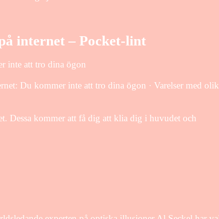
på internet – Pocket-lint
r inte att tro dina ögon
ernet: Du kommer inte att tro dina ögon · Varelser med oli
et. Dessa kommer att få dig att klia dig i huvudet och
rldsledande experten på optiska illusioner Al Seckel har va