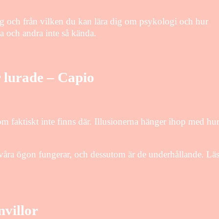
ig och från vilken du kan lära dig om psykologi och hur
a och andra inte så kända.
r lurade – Capio
som faktiskt inte finns där. Illusionerna hänger ihop med hu
 våra ögon fungerar, och dessutom är de underhållande. Lä
nvillor