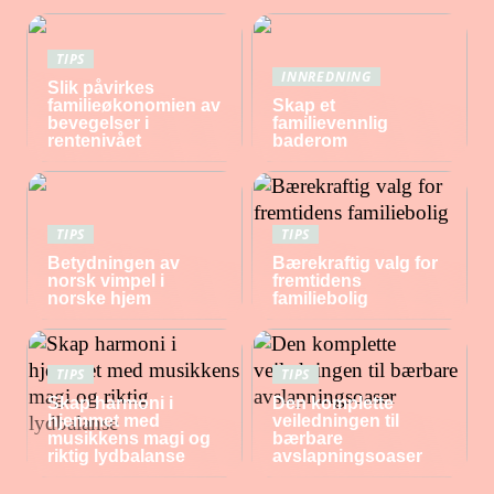
TIPS
INNREDNING
Slik påvirkes
familieøkonomien av
Skap et
bevegelser i
familievennlig
rentenivået
baderom
TIPS
TIPS
Betydningen av
Bærekraftig valg for
norsk vimpel i
fremtidens
norske hjem
familiebolig
TIPS
TIPS
Skap harmoni i
Den komplette
hjemmet med
veiledningen til
musikkens magi og
bærbare
riktig lydbalanse
avslapningsoaser