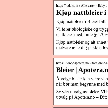
https:// oda.com › Alle varer › Baby o
Kjøp nattbleier i 
Kjøp nattbleier i Bleier billi
Vi fører økologiske og try
nattbleier med innlegg: 7
Kjøp nattbleier og alt annet 
matvarene ferdig pakket, leve
https:// www.apotera.no › foreldre-og-
Bleier | Apotera.
Å velge bleier kan være vans
når bør man begynne med bu
Se vårt utvalg av bleier. Vi 
utvalg på Apotera.no – Ditt 