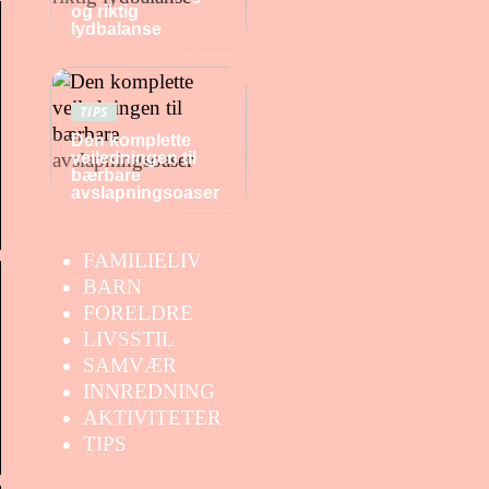
og riktig
lydbalanse
TIPS
Den komplette
veiledningen til
bærbare
avslapningsoaser
FAMILIELIV
BARN
FORELDRE
LIVSSTIL
SAMVÆR
INNREDNING
AKTIVITETER
TIPS