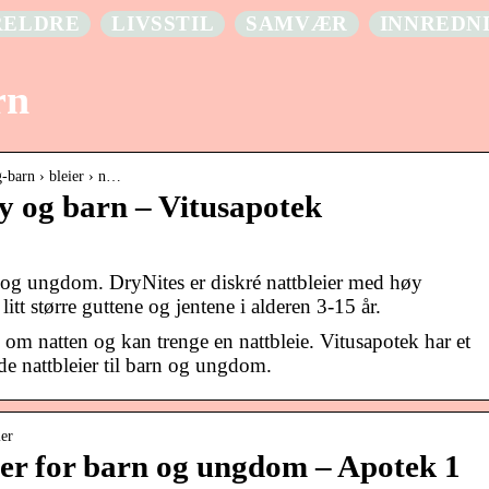
RELDRE
LIVSSTIL
SAMVÆR
INNREDN
rn
g-barn › bleier › n…
by og barn – Vitusapotek
n og ungdom. DryNites er diskré nattbleier med høy
itt større guttene og jentene i alderen 3-15 år.
 om natten og kan trenge en nattbleie. Vitusapotek har et
de nattbleier til barn og ungdom.
ier
ier for barn og ungdom – Apotek 1