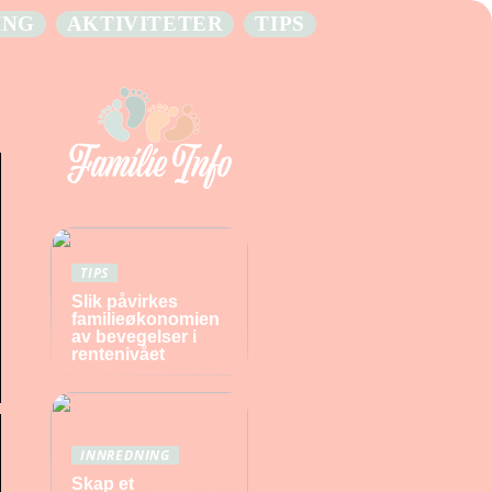
ING
AKTIVITETER
TIPS
TIPS
Slik påvirkes
familieøkonomien
av bevegelser i
rentenivået
INNREDNING
Skap et