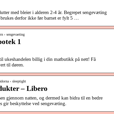
slutter med bleier i alderen 2-4 år. Begrepet sengevæting
 brukes derfor ikke før barnet er fylt 5 …
rn › sengevaeting
potek 1
til ukeshandelen billig i din matbutikk på nett! Få
rt til døren.
idorna › sleeptight
dukter – Libero
lsen gjennom natten, og dermed kan bidra til en bedre
s gir beskyttelse ved sengevæting.