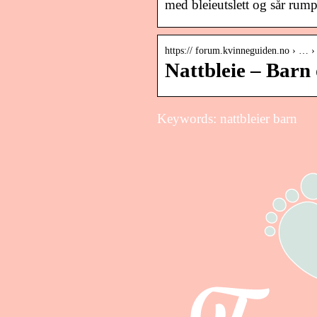
med bleieutslett og sår rump
https:// forum.kvinneguiden.no › … ›
Nattbleie – Barn
Keywords: nattbleier barn