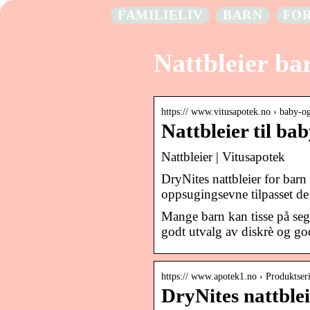
FAMILIELIV
BARN
FO
Nattbleier ba
https:// www.vitusapotek.no › baby-o
Nattbleier til ba
Nattbleier | Vitusapotek
DryNites nattbleier for bar
oppsugingsevne tilpasset de l
Mange barn kan tisse på seg
godt utvalg av diskrè og go
https:// www.apotek1.no › Produktser
DryNites nattble