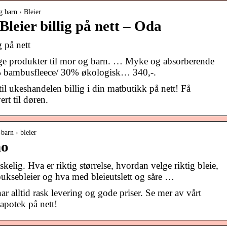
g barn › Bleier
Bleier billig på nett – Oda
g på nett
gge produkter til mor og barn. … Myke og absorberende
0% bambusfleece/ 30% økologisk… 340,-.
til ukeshandelen billig i din matbutikk på nett! Få
rt til døren.
barn › bleier
no
kelig. Hva er riktig størrelse, hvordan velge riktig bleie,
ksebleier og hva med bleieutslett og såre …
har alltid rask levering og gode priser. Se mer av vårt
apotek på nett!