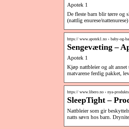
Apotek 1
De fleste barn blir tørre og 
(nattlig enurese/nattenurese)
https:// www.apotek1.no › baby-og-ba
Sengevæting – A
Apotek 1
Kjøp nattbleier og alt annet 
matvarene ferdig pakket, leve
https:// www.libero.no › nya-produkts
SleepTight – Pro
Nattbleier som gir beskytte
natts søvn hos barn. Drynite