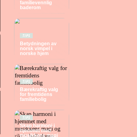
familievennlig
baderom
TIPS
Betydningen av
norsk vimpel i
norske hjem
TIPS
Bærekraftig valg
for fremtidens
familiebolig
TIPS
Skap harmoni i
hjemmet med
musikkens magi