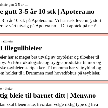
ttbleie-gutt-3-5-ar-…
e gutt 3-5 år 10 stk | Apotera.no
 3-5 år 10 stk på Apotera.no. Vi har rask levering, stort
r av vårt utvalg på Apotera.no – Ditt apotek på nett!
 nattbleier
llegullbleier
ier har et meget bra utvalg av tøybleier og tilbehør til
 baby. Vi fører økologiske og trygge produkter til mor og
ke tøybleier startpakker. Til mamma har vi tøybind og
m holder til i Drammen med hovedfokus på tøybleier.
e › bleier
tig bleie til barnet ditt | Meny.no
dan skal bleien sitte, hvordan velge riktig type og hva