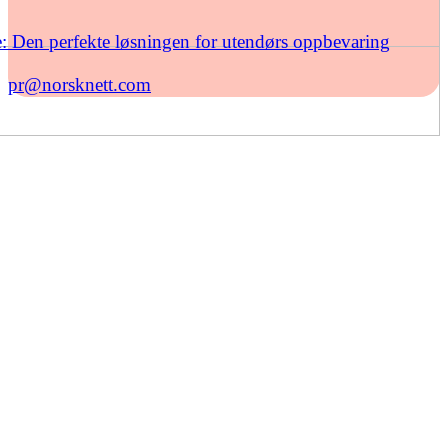
: Den perfekte løsningen for utendørs oppbevaring
pr@norsknett.com