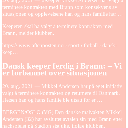
20. aug. 2021 — «Keeper Mikkel Andersen har valgt å
terminere kontrakten med Brann som konsekvens av
situasjonen og opplevelsene han og hans familie har …
Keeperen skal ha valgt å terminere kontrakten med
Brann, melder klubben.
https:// www.aftenposten.no › sport › fotball › dansk-
keep…
Dansk keeper ferdig i Brann: – Vi
er forbannet over situasjonen
20. aug. 2021 — Mikkel Andersen har på eget initiativ
valgt å terminere kontrakten og returnere til Danmark.
Hetsen han og hans familie ble utsatt for er …
BERGEN/OSLO (VG) Den danske målvakten Mikkel
Andersen (32) har avsluttet avtalen sin med Brann etter
nachspielet på Stadion sist uke, ifølge klubben.