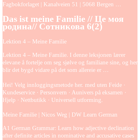
Fagbokforlaget | Kanalveien 51 | 5068 Bergen …
Das ist meine Familie // Це моя
родина// Сотникова 6(2)
Lektion 4 – Meine Familie
Lektion 4 – Meine Familie. I denne leksjonen lærer
elevane å fortelje om seg sjølve og familiane sine, og her
blir det bygd vidare på det som allereie er …
Hei! Velg innloggingsmetode her. med uten Feide ·
Kundeservice · Personvern · Aunivers på eksamen ·
Hjelp · Nettbutikk · Universell utforming.
Meine Familie | Nicos Weg | DW Learn German
A1 German Grammar: Learn how adjective declination
after definite articles in nominative and accusative cases