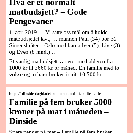
Hva er et normalt
matbudsjett? – Gode
Pengevaner
1. apr. 2019 — Vi satte oss mål om å holde
matbudsjettet lavt, … mannen Paul (34) bor på
Simensbråten i Oslo med barna Iver (5), Live (3)
og Even (8 mnd.) …
Et vanlig matbudsjett varierer med alderen fra
1000 kr til 3660 kr pr måned. En familie med to
vokse og to barn bruker i snitt 10 500 kr.
https:// dinside.dagbladet.no › okonomi › familie-pa-fe…
Familie på fem bruker 5000
kroner på mat i måneden –
Dinside
Spare penger på mat – Familie på fem bruker