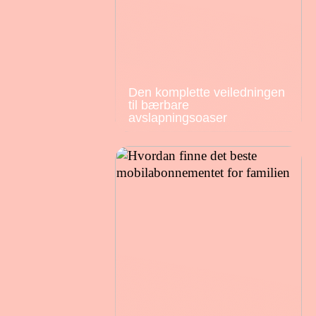
Den komplette veiledningen
til bærbare
avslapningsoaser