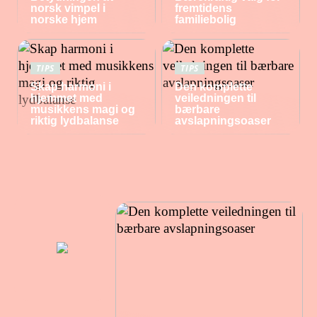
norsk vimpel i
fremtidens
norske hjem
familiebolig
TIPS
TIPS
Skap harmoni i
Den komplette
hjemmet med
veiledningen til
musikkens magi og
bærbare
riktig lydbalanse
avslapningsoaser