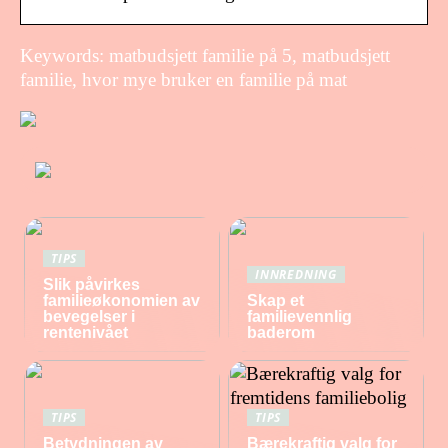
Keywords: matbudsjett familie på 5, matbudsjett
familie, hvor mye bruker en familie på mat
TIPS
INNREDNING
Slik påvirkes
familieøkonomien av
Skap et
bevegelser i
familievennlig
rentenivået
baderom
TIPS
TIPS
Betydningen av
Bærekraftig valg for