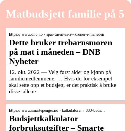
Matbudsjett familie på 5
https:// www.dnb.no › spar-tusenvis-av-kroner-i-maneden
Dette bruker trebarnsmoren
på mat i måneden – DNB
Nyheter
12. okt. 2022 — Velg først alder og kjønn på
familiemedlemmene. … Hvis du for eksempel
skal sette opp et budsjett, er det praktisk å bruke
disse tallene.
https:// www.smartepenger.no › kalkulatorer › 880-buds…
Budsjettkalkulator
forbruksutgifter – Smarte