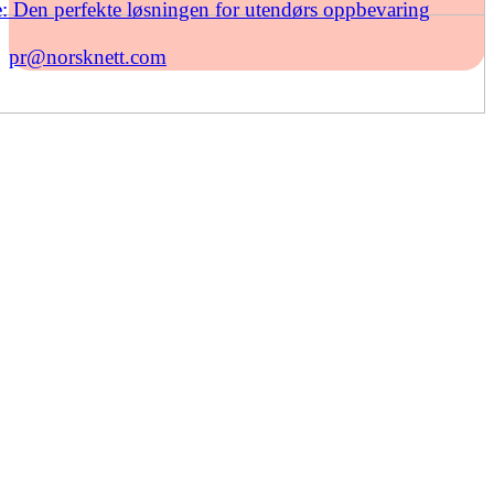
: Den perfekte løsningen for utendørs oppbevaring
pr@norsknett.com