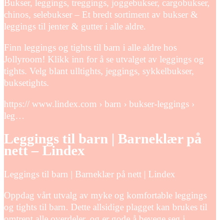
Bukser, leggings, treggings, joggebukser, cargobukser,
chinos, selebukser – Et bredt sortiment av bukser &
leggings til jenter & gutter i alle aldre.
Finn leggings og tights til barn i alle aldre hos
Jollyroom! Klikk inn for å se utvalget av leggings og
tights. Velg blant ulltights, jeggings, sykkelbukser,
buksetights.
https:// www.lindex.com › barn › bukser-leggings ›
leg…
Leggings til barn | Barneklær på
nett – Lindex
Leggings til barn | Barneklær på nett | Lindex
Oppdag vårt utvalg av myke og komfortable leggings
og tights til barn. Dette allsidige plagget kan brukes til
omtrent alle overdeler, og er gode å bevege seg i.