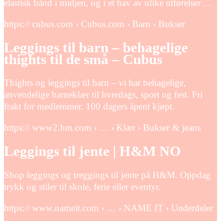
elastisk bånd i midjen, og i et hav av ulike utførelser …
https:// cubus.com › Cubus.com › Barn › Bukser
Leggings til barn – behagelige
thights til de små – Cubus
Thights og leggings til barn – vi har behagelige,
anvendelige barneklær til hverdags, sport og fest. Fri
frakt for medlemmer. 100 dagers åpent kjøpt.
https:// www2.hm.com › … › Klær › Bukser & jeans
Leggings til jente | H&M NO
Shop leggings og treggings til jente på H&M. Oppdag
trykk og stiler til skole, ferie eller eventyr.
https:// www.nameit.com › … › NAME IT › Underdeler