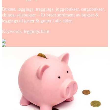
Bukser, leggings, treggings, joggebukser, cargobukser,
chinos, selebukser – Et bredt sortiment av bukser &
leggings til jenter & gutter i alle aldre.
Keywords: leggings barn