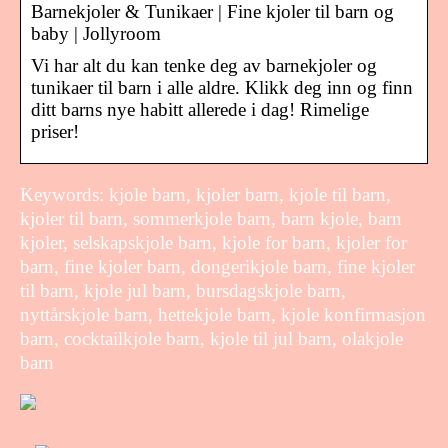
Barnekjoler & Tunikaer | Fine kjoler til barn og
baby | Jollyroom
Vi har alt du kan tenke deg av barnekjoler og
tunikaer til barn i alle aldre. Klikk deg inn og finn
ditt barns nye habitt allerede i dag! Rimelige
priser!
Keywords: kjole barn, kjoler barn, kjole til barn,
kjoler til barn, sommerkjole barn, barn kjole, barn
kjoler, selskapskjole barn, kjole for barn, kjoler for
barn, fine kjoler barn, dongerikjole barn, fine kjoler
til barn, kjole jul barn, bursdagskjole barn,
nyttårskjole barn, hettekjole barn, kjole konfirmasjon
barn, cocktailkjole barn, kjole til jul barn, olakjole
barn