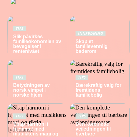
TIPS
INNREDNING
Slik påvirkes
familieøkonomien av
Skap et
bevegelser i
familievennlig
rentenivået
baderom
TIPS
TIPS
Betydningen av
Bærekraftig valg for
norsk vimpel i
fremtidens
norske hjem
familiebolig
TIPS
TIPS
Skap harmoni i
Den komplette
hjemmet med
veiledningen til
musikkens magi og
bærbare