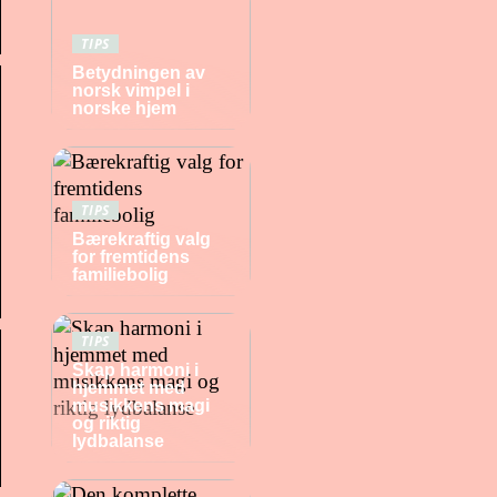
TIPS
Betydningen av
norsk vimpel i
norske hjem
TIPS
Bærekraftig valg
for fremtidens
familiebolig
TIPS
Skap harmoni i
hjemmet med
musikkens magi
og riktig
lydbalanse