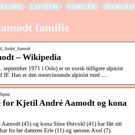
RELDRE
LIVSSTIL
SAMVÆR
INNREDN
aamodt familie
jetil_André_Aamodt
modt – Wikipedia
 september 1971 i Oslo) er en norsk tidligere alpinist
nd IF. Han er den mestvinnende alpinist med …
Alpint
 for Kjetil André Aamodt og kona
Aamodt (45) og kona Stine Østvold (41) har fått sitt
ar fra før datteren Erle (11) og sønnen Axel (7).