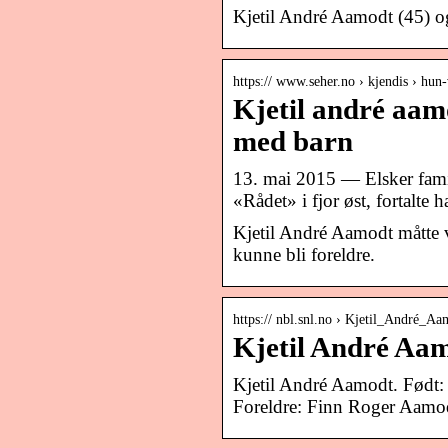
Kjetil André Aamodt (45) og 
https:// www.seher.no › kjendis › hun
Kjetil andré aam
med barn
13. mai 2015 — Elsker fami
«Rådet» i fjor øst, fortalte
Kjetil André Aamodt måtte 
kunne bli foreldre.
https:// nbl.snl.no › Kjetil_André_Aa
Kjetil André Aam
Kjetil André Aamodt. Født: 
Foreldre: Finn Roger Aamo