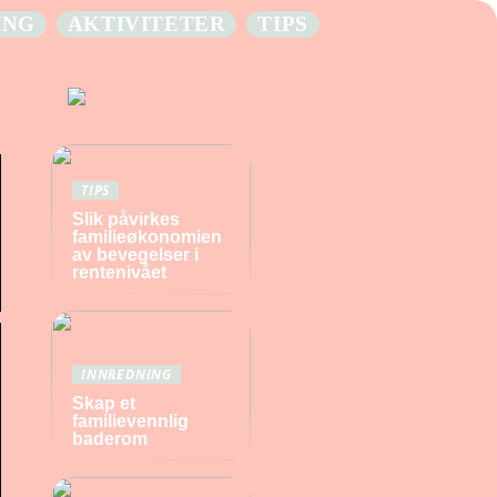
ING
AKTIVITETER
TIPS
TIPS
Slik påvirkes
familieøkonomien
av bevegelser i
rentenivået
INNREDNING
Skap et
familievennlig
baderom