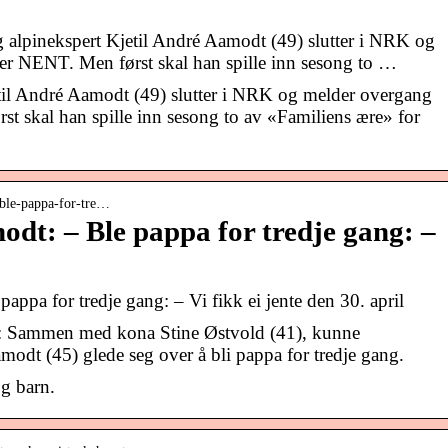
alpinekspert Kjetil André Aamodt (49) slutter i NRK og
er NENT. Men først skal han spille inn sesong to …
til André Aamodt (49) slutter i NRK og melder overgang
st skal han spille inn sesong to av «Familiens ære» for
 ble-pappa-for-tre…
odt: – Ble pappa for tredje gang: –
appa for tredje gang: – Vi fikk ei jente den 30. april
: Sammen med kona Stine Østvold (41), kunne
modt (45) glede seg over å bli pappa for tredje gang.
g barn.