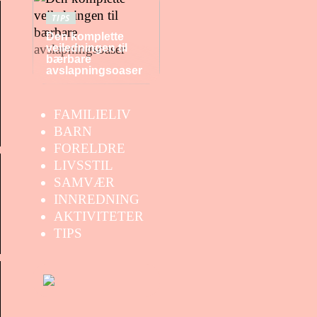
TIPS
Den komplette
veiledningen til
bærbare
avslapningsoaser
FAMILIELIV
BARN
FORELDRE
LIVSSTIL
SAMVÆR
INNREDNING
AKTIVITETER
TIPS