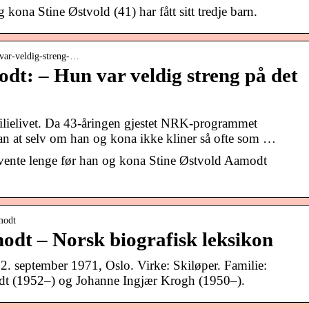
kona Stine Østvold (41) har fått sitt tredje barn.
-var-veldig-streng-…
odt: – Hun var veldig streng på det
lielivet. Da 43-åringen gjestet NRK-programmet
 han at selv om han og kona ikke kliner så ofte som …
vente lenge før han og kona Stine Østvold Aamodt
modt
odt – Norsk biografisk leksikon
2. september 1971, Oslo. Virke: Skiløper. Familie:
dt (1952–) og Johanne Ingjær Krogh (1950–).