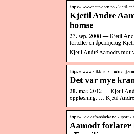
https:// www.nettavisen.no › kjetil-an
Kjetil Andre Aam
homse
27. sep. 2008 — Kjetil And
forteller en åpenhjertig Kj
Kjetil André Aamodts mor va
https:// www.klikk.no › produkthjemm
Det var mye kran
28. mar. 2012 — Kjetil Andr
oppløsning. … Kjetil André
https:// www.aftenbladet.no › sport ›
Aamodt forlater 