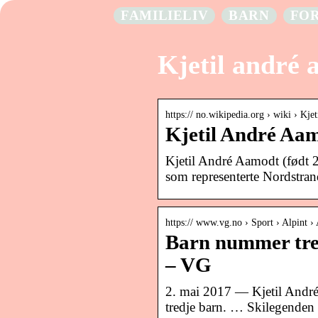
FAMILIELIV
BARN
FO
Kjetil andré 
https:// no.wikipedia.org › wiki › K
Kjetil André Aa
Kjetil André Aamodt (født 2.
som representerte Nordstra
https:// www.vg.no › Sport › Alpint › 
Barn nummer tre
– VG
2. mai 2017 — Kjetil André 
tredje barn. … Skilegenden h