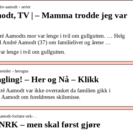
dre-aamodt › serier
odt, TV | – Mamma trodde jeg var
ré Aamodts mor var lenge i tvil om gullgutten. … Helg
etil André Aamodt (37) om familielivet og årene …
r lenge i tvil om gullgutten.
esider › herogna
gling! – Her og Nå – Klikk
é Aamodt var ikke overrasket da familien gikk i
 Aamodt om foreldrenes skilsmisse.
 aamodt-forlater-nrk-…
NRK – men skal først gjøre