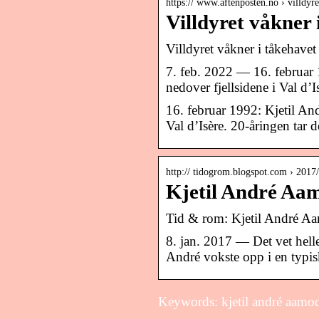
https:// www.aftenposten.no › villdyr
Villdyret våkner 
Villdyret våkner i tåkehavet
7. feb. 2022 — 16. februar
nedover fjellsidene i Val d’
16. februar 1992: Kjetil An
Val d’Isère. 20-åringen tar 
http:// tidogrom.blogspot.com › 2017
Kjetil André Aam
Tid & rom: Kjetil André Aam
8. jan. 2017 — Det vet hell
André vokste opp i en typis
Keywords: kjetil andré aamod