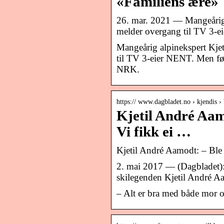
«Familiens ære»
26. mar. 2021 — Mangeårig 
melder overgang til TV 3-ei
Mangeårig alpinekspert Kje
til TV 3-eier NENT. Men før
NRK.
https:// www.dagbladet.no › kjendis ›
Kjetil André Aam
Vi fikk ei …
Kjetil André Aamodt: – Ble p
2. mai 2017 — (Dagbladet)
skilegenden Kjetil André Aa
– Alt er bra med både mor o