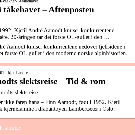
et-vaakner-i-taakehavet
i tåkehavet – Aftenposten
 1992: Kjetil André Aamodt knuser konkurrentene
Isère. 20-åringen tar det første OL-gullet i den …
dré Aamodt knuser konkurrentene nedover fjellsidene i
det første OL-gullet i den moderne norske alpinhistorien.
/01 › kjetil-andre-…
odts slektsreise – Tid & rom
odts slektsreise
er ikke faren hans – Finn Aamodt, født i 1952. Kjetil
k kjernefamilie i drabantbyen Lambertseter i Oslo.
t familie