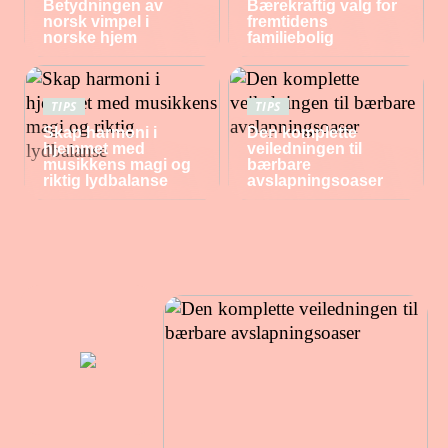
Betydningen av
Bærekraftig valg for
norsk vimpel i
fremtidens
norske hjem
familiebolig
TIPS
TIPS
Skap harmoni i
Den komplette
hjemmet med
veiledningen til
musikkens magi og
bærbare
riktig lydbalanse
avslapningsoaser