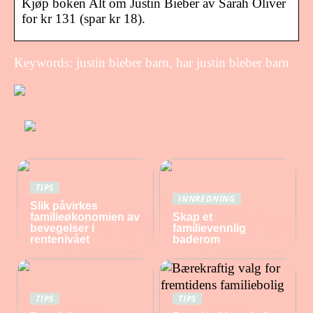
Kjøp boken Alt om Justin Bieber av Sarah Oliver
for kr 131 (spar kr 18).
Keywords: justin bieber barn, har justin bieber barn
TIPS
INNREDNING
Slik påvirkes
familieøkonomien av
Skap et
bevegelser i
familievennlig
rentenivået
baderom
TIPS
TIPS