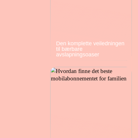
Den komplette veiledningen
til bærbare
avslapningsoaser