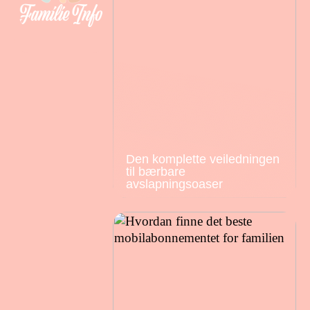
Den komplette veiledningen
til bærbare
avslapningsoaser