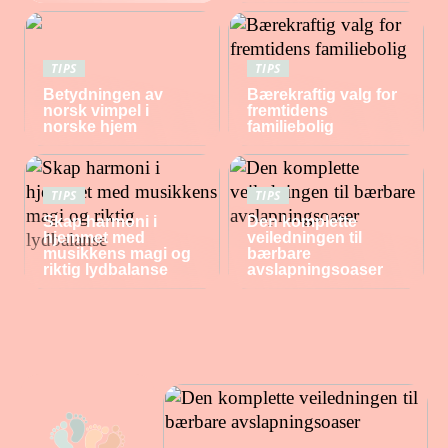
TIPS
TIPS
Betydningen av
Bærekraftig valg for
norsk vimpel i
fremtidens
norske hjem
familiebolig
TIPS
TIPS
Skap harmoni i
Den komplette
hjemmet med
veiledningen til
musikkens magi og
bærbare
riktig lydbalanse
avslapningsoaser