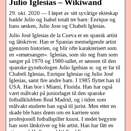
Julio Iglesias – Wikiwand
29. okt. 2020 — I løpet av sitt syvårige ekteskap
hadde Julio og Isabel totalt tre barn: Enrique og
hans søsken, Julio Jose og Chabeli Iglesias.
Julio José Iglesias de la Cueva er en spansk artist
og låtskriver. Han er Spanias mestselgende artist
gjennom historien, og blir ofte karakterisert som
en «smørsanger». Iglesias, som slo seg fram som
sanger på 1970 og 1980-tallet, er sønnen til den
spanske gynekologen Julio Igelsias sr. og er far til
Chabeli Iglesias, Enrique Iglesias og Julio José
Iglesias, samt fire andre barn. I 1985 flyttet han til
USA. Han bor i Miami, Florida. Han har også
vært målvakt på juniorlaget til den spanske
fotballklubben Real Madrid, og i tiden som
målvakt studerte han også til jurist. Men etter en
skade ble hans drøm om en karriere som
profesjonell fotballspiller knust. I stedet begynte
han som låtskriver og ble artist. Han har fått en