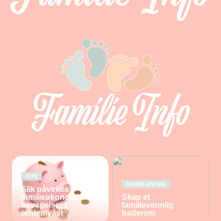
TIPS
INNREDNING
Slik påvirkes
familieøkonomien av
Skap et
bevegelser i
familievennlig
rentenivået
baderom