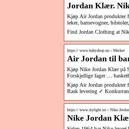
Jordan Klær. Ni
Kjøp Air Jordan produkter 
leker, barnevogner, bilstole
Find Jordan Clothing at Nik
https:// www.babyshop.no › Merker
Air Jordan til b
Kjøp Nike Jordan Klær på St
Forskjellige fager … basketb
Kjøp Air Jordan produkter 
Rask levering ✓ Konkurrans
https:// www.stylight.no › Nike-Jorda
Nike Jordan Klær
Siden 1964 har Nike levert 