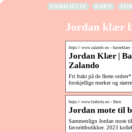
FAMILIELIV
BARN
FO
Jordan klær 
https:// www.zalando.no › barneklaer 
Jordan Klær | Ba
Zalando
Fri frakt på de fleste ordrer
forskjellige merker og størr
https:// www.fashiola.no › Barn
Jordan mote til
Sammenlign Jordan mote til 
favorittbutikker. 2023 koll