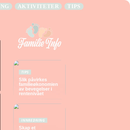
ING
AKTIVITETER
TIPS
TIPS
Slik påvirkes
familieøkonomien
av bevegelser i
rentenivået
INNREDNING
Skap et