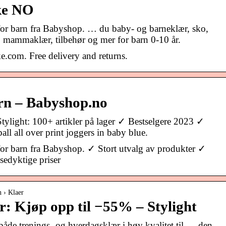
ke NO
for barn fra Babyshop. … du baby- og barneklær, sko,
r, mammaklær, tilbehør og mer for barn 0-10 år.
e.com. Free delivery and returns.
arn – Babyshop.no
ylight: 100+ artikler på lager ✓ Bestselgere 2023 ✓
all all over print joggers in baby blue.
for barn fra Babyshop. ✓ Stort utvalg av produkter ✓
edyktige priser
n › Klaer
: Kjøp opp til −55% – Stylight
både trenings- og hverdagsklær i høy kvalitet til … den