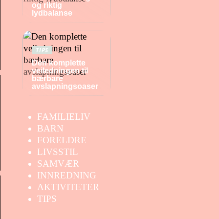
og riktig
lydbalanse
TIPS
Den komplette
veiledningen til
bærbare
avslapningsoaser
FAMILIELIV
BARN
FORELDRE
LIVSSTIL
SAMVÆR
INNREDNING
AKTIVITETER
TIPS