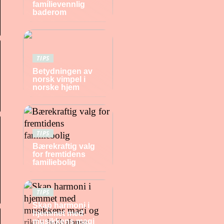
familievennlig
baderom
TIPS
Betydningen av
norsk vimpel i
norske hjem
TIPS
Bærekraftig valg
for fremtidens
familiebolig
TIPS
Skap harmoni i
hjemmet med
musikkens magi