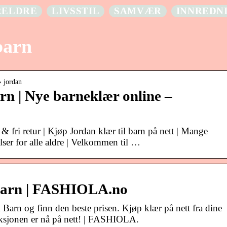
RELDRE
LIVSSTIL
SAMVÆR
INNREDN
barn
› jordan
rn | Nye barneklær online –
* & fri retur | Kjøp Jordan klær til barn på nett | Mange
elser for alle aldre | Velkommen til …
 barn | FASHIOLA.no
Barn og finn den beste prisen. Kjøp klær på nett fra dine
eksjonen er nå på nett! | FASHIOLA.