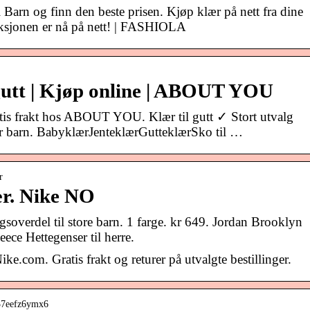
Barn og finn den beste prisen. Kjøp klær på nett fra dine
eksjonen er nå på nett! | FASHIOLA
gutt | Kjøp online | ABOUT YOU
atis frakt hos ABOUT YOU. Klær til gutt ✓ Stort utvalg
er barn. BabyklærJenteklærGutteklærSko til …
r
r. Nike NO
gsoverdel til store barn. 1 farge. kr 649. Jordan Brooklyn
ece Hettegenser til herre.
e.com. Gratis frakt og returer på utvalgte bestillinger.
-37eefz6ymx6