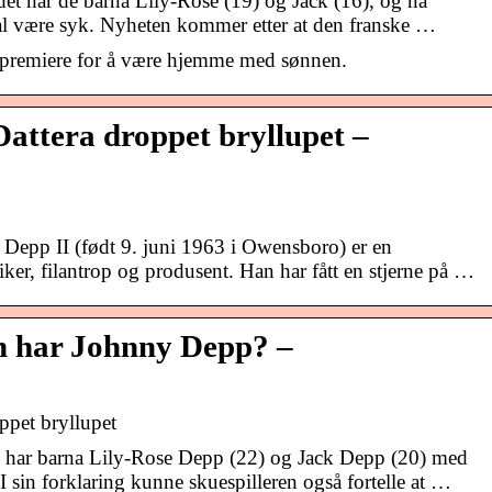
et har de barna Lily-Rose (19) og Jack (16), og nå
al være syk. Nyheten kommer etter at den franske …
lmpremiere for å være hjemme med sønnen.
attera droppet bryllupet –
Depp II (født 9. juni 1963 i Owensboro) er en
ker, filantrop og produsent. Han har fått en stjerne på …
 har Johnny Depp? –
ppet bryllupet
 har barna Lily-Rose Depp (22) og Jack Depp (20) med
I sin forklaring kunne skuespilleren også fortelle at …