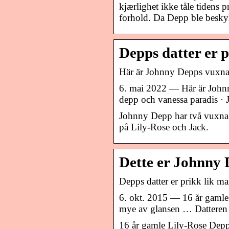
kjærlighet ikke tåle tidens pr
forhold. Da Depp ble beskyld
Depps datter er
Här är Johnny Depps vuxna
6. mai 2022 — Här är John
depp och vanessa paradis ·
Johnny Depp har två vuxna 
på Lily-Rose och Jack.
Dette er Johnny 
Depps datter er prikk lik
6. okt. 2015 — 16 år gamle
mye av glansen … Datteren
16 år gamle Lily-Rose Depp