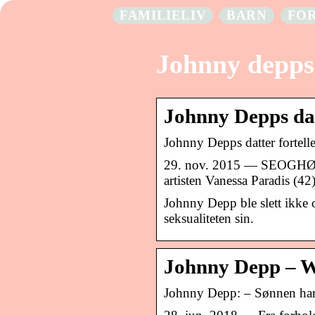
FAMILIELIV
BARN
FO
Johnny depps
Johnny Depps dat
Johnny Depps datter fortelle
29. nov. 2015 — SEOGHØR.NO
artisten Vanessa Paradis (4
Johnny Depp ble slett ikke 
seksualiteten sin.
Johnny Depp – W
Johnny Depp: – Sønnen har 