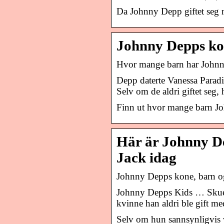
Da Johnny Depp giftet seg m
Johnny Depps kon
Hvor mange barn har John
Depp daterte Vanessa Paradis
Selv om de aldri giftet seg,
Finn ut hvor mange barn J
Här är Johnny D
Jack idag
Johnny Depps kone, barn o
Johnny Depps Kids … Skuespi
kvinne han aldri ble gift me
Selv om hun sannsynligvis v