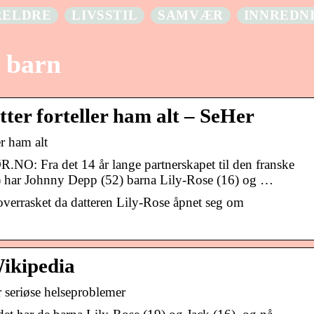
RELDRE
LIVSSTIL
SAMVÆR
INNREDN
 barn
ter forteller ham alt – SeHer
r ham alt
: Fra det 14 år lange partnerskapet til den franske
2) har Johnny Depp (52) barna Lily-Rose (16) og …
overrasket da datteren Lily-Rose åpnet seg om
ikipedia
seriøse helseproblemer