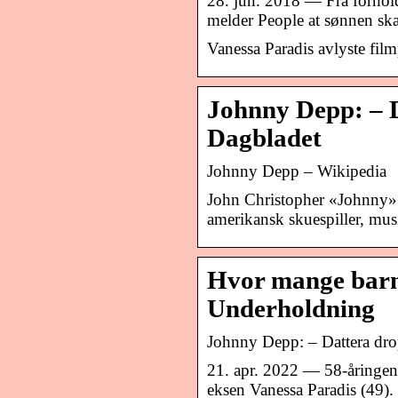
28. jun. 2018 — Fra forhold
melder People at sønnen sk
Vanessa Paradis avlyste fi
Johnny Depp: – D
Dagbladet
Johnny Depp – Wikipedia
John Christopher «Johnny» 
amerikansk skuespiller, musi
Hvor mange barn
Underholdning
Johnny Depp: – Dattera dro
21. apr. 2022 — 58-åringen
eksen Vanessa Paradis (49). 