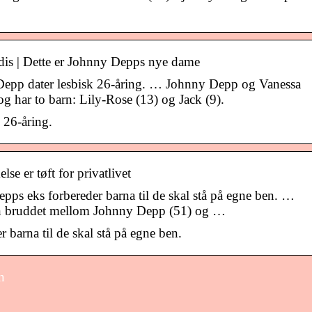
is | Dette er Johnny Depps nye dame
Depp dater lesbisk 26-åring. … Johnny Depp og Vanessa
g har to barn: Lily-Rose (13) og Jack (9).
 26-åring.
se er tøft for privatlivet
ps eks forbereder barna til de skal stå på egne ben. …
iden bruddet mellom Johnny Depp (51) og …
barna til de skal stå på egne ben.
n