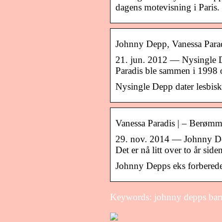
dagens motevisning i Paris.
Johnny Depp, Vanessa Parad
21. jun. 2012 — Nysingle 
Paradis ble sammen i 1998 o
Nysingle Depp dater lesbisk
Vanessa Paradis | – Berømmel
29. nov. 2014 — Johnny Dep
Det er nå litt over to år s
Johnny Depps eks forbereder 
Keywords: johnny depps bar