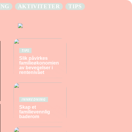
ING
AKTIVITETER
TIPS
TIPS
Slik påvirkes
familieøkonomien
av bevegelser i
rentenivået
INNREDNING
Skap et
familievennlig
baderom