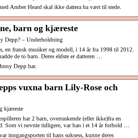
ed Amber Heard skal ikke dattera ha vært til stede.
e, barn og kjæreste
ny Depp? – Underholdning
, en fransk musiker og modell, i 14 år fra 1998 til 2012.
 hadde de to barn. Deres eldste er datteren …
ohnny Depp har.
epps vuxna barn Lily-Rose och
g kjæreste
lleren har 2 barn, overraskende (eller ikke)fra en
d. Som vi nevnte tidligere, var han i et 14 år forhold …
ar inngangsporten til hans suksess, kunne deres