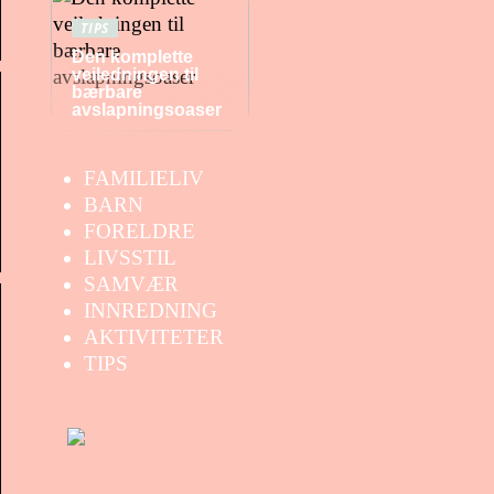
TIPS
Den komplette
veiledningen til
bærbare
avslapningsoaser
FAMILIELIV
BARN
FORELDRE
LIVSSTIL
SAMVÆR
INNREDNING
AKTIVITETER
TIPS