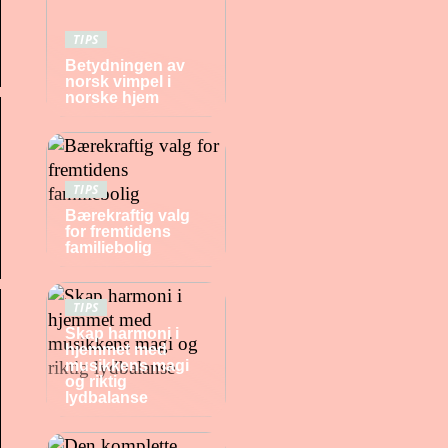
TIPS
Betydningen av
norsk vimpel i
norske hjem
TIPS
Bærekraftig valg
for fremtidens
familiebolig
TIPS
Skap harmoni i
hjemmet med
musikkens magi
og riktig
lydbalanse