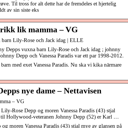
øve. Til tross for alt dette har de fremdeles et hjertelig
t av sin siste eks
 prikk lik mamma – VG
 barn Lily-Rose och Jack idag | ELLE
ny Depps vuxna barn Lily-Rose och Jack idag ; johnny
 Johnny Depp och Vanessa Paradis var ett par 1998-2012.
barn med exet Vanessa Paradis. Nu ska vi kika närmare
Depps nye dame – Nettavisen
 mamma – VG
 Lily-Rose Depp og moren Vanessa Paradis (43) stjal
 til Hollywood-veteranen Johnny Depp (52) er Karl …
 og moren Vanessa Paradis (43) stjal mye av glansen på