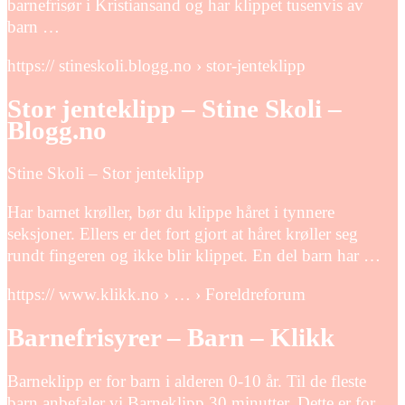
barnefrisør i Kristiansand og har klippet tusenvis av
barn …
https:// stineskoli.blogg.no › stor-jenteklipp
Stor jenteklipp – Stine Skoli –
Blogg.no
Stine Skoli – Stor jenteklipp
Har barnet krøller, bør du klippe håret i tynnere
seksjoner. Ellers er det fort gjort at håret krøller seg
rundt fingeren og ikke blir klippet. En del barn har …
https:// www.klikk.no › … › Foreldreforum
Barnefrisyrer – Barn – Klikk
Barneklipp er for barn i alderen 0-10 år. Til de fleste
barn anbefaler vi Barneklipp 30 minutter. Dette er for