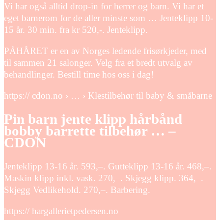
Vi har også alltid drop-in for herrer og barn. Vi har et
eget barnerom for de aller minste som … Jenteklipp 10-
15 år. 30 min. fra kr 520,-. Jenteklipp.
PÅHÅRET er en av Norges ledende frisørkjeder, med
til sammen 21 salonger. Velg fra et bredt utvalg av
behandlinger. Bestill time hos oss i dag!
https:// cdon.no › … › Klestilbehør til baby & småbarne
Pin barn jente klipp hårbånd
bobby barrette tilbehør … –
CDON
Jenteklipp 13-16 år. 593,–. Gutteklipp 13-16 år. 468,–.
Maskin klipp inkl. vask. 270,–. Skjegg klipp. 364,–.
Skjegg Vedlikehold. 270,–. Barbering.
https:// hargallerietpedersen.no