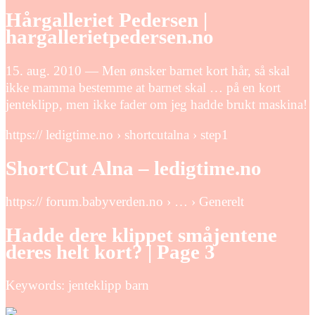
Hårgalleriet Pedersen |
hargallerietpedersen.no
15. aug. 2010 — Men ønsker barnet kort hår, så skal
ikke mamma bestemme at barnet skal … på en kort
jenteklipp, men ikke fader om jeg hadde brukt maskina!
https:// ledigtime.no › shortcutalna › step1
ShortCut Alna – ledigtime.no
https:// forum.babyverden.no › … › Generelt
Hadde dere klippet småjentene
deres helt kort? | Page 3
Keywords: jenteklipp barn