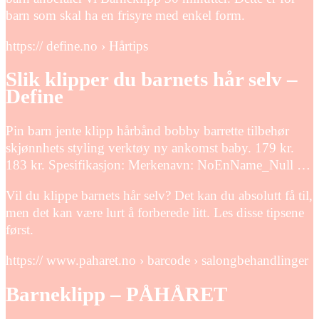
barn som skal ha en frisyre med enkel form.
https:// define.no › Hårtips
Slik klipper du barnets hår selv –
Define
Pin barn jente klipp hårbånd bobby barrette tilbehør
skjønnhets styling verktøy ny ankomst baby. 179 kr.
183 kr. Spesifikasjon: Merkenavn: NoEnName_Null …
Vil du klippe barnets hår selv? Det kan du absolutt få til,
men det kan være lurt å forberede litt. Les disse tipsene
først.
https:// www.paharet.no › barcode › salongbehandlinger
Barneklipp – PÅHÅRET