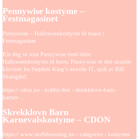
Pennywise kostyme –
Festmagasinet
Pennywise – Halloweenkostyme til mann |
Festmagasinet
Kle deg ut som Pennywise med dette
Halloweenkostyme til herre. Pennywise er den skumle
klovnen fra Stephen King’s novelle IT, spilt av Bill
Skarsgård.
https:// cdon.no › hobby-fest › skrekklovn-barn-
karnev…
Skrekklovn Barn
Karnevalskostyme – CDON
https:// www.stoffdronning.no › categories › kostymer