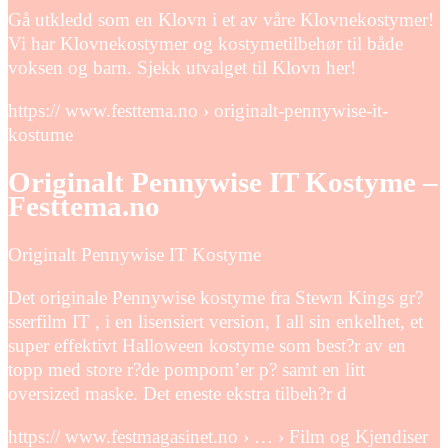
Gå utkledd som en Klovn i et av våre Klovnekostymer!
Vi har Klovnekostymer og kostymetilbehør til både
voksen og barn. Sjekk utvalget til Klovn her!
https:// www.festtema.no › originalt-pennywise-it-
kostume
Originalt Pennywise IT Kostyme –
Festtema.no
Originalt Pennywise IT Kostyme
Det originale Pennywise kostyme fra Stewn Kings gr?
sserfilm IT , i en lisensiert version, I all sin enkelhet, et
super effektivt Halloween kostyme som best?r av en
topp med store r?de pompom’er p? samt en litt
oversized maske. Det eneste ekstra tilbeh?r d
https:// www.festmagasinet.no › … › Film og Kjendiser