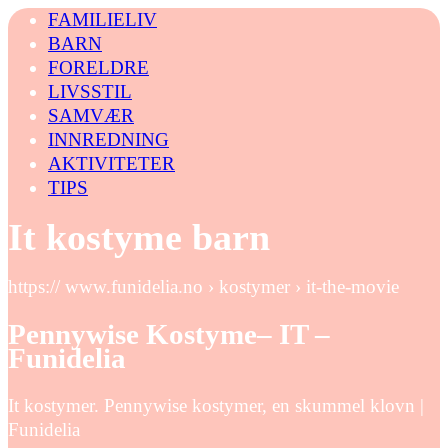
FAMILIELIV
BARN
FORELDRE
LIVSSTIL
SAMVÆR
INNREDNING
AKTIVITETER
TIPS
It kostyme barn
https:// www.funidelia.no › kostymer › it-the-movie
Pennywise Kostyme– IT –
Funidelia
It kostymer. Pennywise kostymer, en skummel klovn |
Funidelia