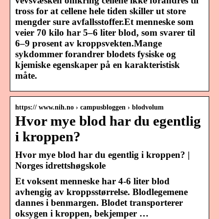
vevsvæsken omkring cellene ikke forandres til
tross for at cellene hele tiden skiller ut store
mengder sure avfallsstoffer.Et menneske som
veier 70 kilo har 5–6 liter blod, som svarer til
6–9 prosent av kroppsvekten.Mange
sykdommer forandrer blodets fysiske og
kjemiske egenskaper på en karakteristisk
måte.
https:// www.nih.no › campusbloggen › blodvolum
Hvor mye blod har du egentlig
i kroppen?
Hvor mye blod har du egentlig i kroppen? |
Norges idrettshøgskole
Et voksent menneske har 4-6 liter blod
avhengig av kroppsstørrelse. Blodlegemene
dannes i benmargen. Blodet transporterer
oksygen i kroppen, bekjemper …