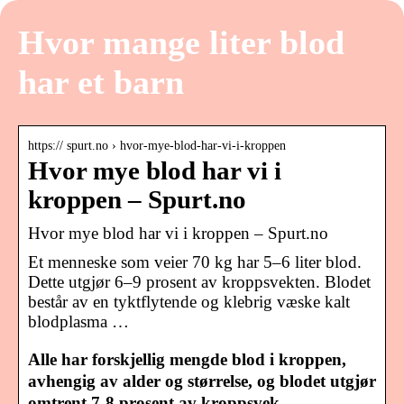
Hvor mange liter blod
har et barn
https:// spurt.no › hvor-mye-blod-har-vi-i-kroppen
Hvor mye blod har vi i
kroppen – Spurt.no
Hvor mye blod har vi i kroppen – Spurt.no
Et menneske som veier 70 kg har 5–6 liter blod.
Dette utgjør 6–9 prosent av kroppsvekten. Blodet
består av en tyktflytende og klebrig væske kalt
blodplasma …
Alle har forskjellig mengde blod i kroppen,
avhengig av alder og størrelse, og blodet utgjør
omtrent 7-8 prosent av kroppsvek