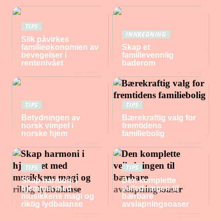
TIPS
INNREDNING
Slik påvirkes
familieøkonomien av
Skap et
bevegelser i
familievennlig
rentenivået
baderom
TIPS
TIPS
Betydningen av
Bærekraftig valg for
norsk vimpel i
fremtidens
norske hjem
familiebolig
TIPS
TIPS
Skap harmoni i
Den komplette
hjemmet med
veiledningen til
musikkens magi og
bærbare
riktig lydbalanse
avslapningsoaser