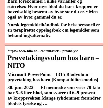
Barn forekommer i ulike varianter og
størrelser. Hvor mye blod du har i kroppen er
hovedsaklig bestemt av hvor stor du er. • Men
også av hvor gammel du er.
Norsk legemiddelhåndbok for helsepersonell er
en terapirettet oppslagsbok om legemidler som
behandlingsalternativ.
https:// www.nito.no › contentassets › preanalyse
Prøvetakingsvolum hos barn –
NITO
Microsoft PowerPoint – 1315 Blodvolum –
prøvetaking hos barn [Kompatibilitetsmodus]
30. jun. 2022 — Et menneske som veier 70 kilo
har 5–6 liter blod, som svarer til 6–9 prosent
av kroppsvekten.Mange sykdommer forandrer
blodets fysiske og …