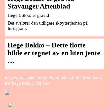
Stavanger Aftenblad
Hege Bøkko er gravid
Det avslører den tidligere skøytestjernen på
Instagram.
Hege Bøkko – Dette flotte
bilde er tegnet av en liten jente
…
Keywords: hege bøkko barn, håvard lorentzen barn,
har hege bøkko fått barn