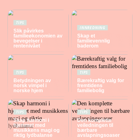
TIPS
INNREDNING
Slik påvirkes
familieøkonomien av
Skap et
bevegelser i
familievennlig
rentenivået
baderom
TIPS
TIPS
Betydningen av
Bærekraftig valg for
norsk vimpel i
fremtidens
norske hjem
familiebolig
TIPS
TIPS
Skap harmoni i
Den komplette
hjemmet med
veiledningen til
musikkens magi og
bærbare
riktig lydbalanse
avslapningsoaser