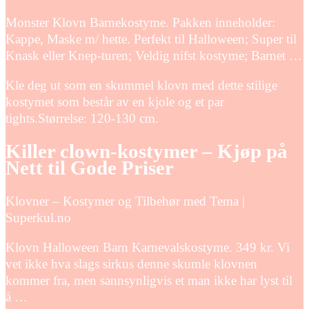
Monster Klovn Barnekostyme. Pakken inneholder:
Kappe, Maske m/ hette. Perfekt til Halloween; Super til
Knask eller Knep-turen; Veldig nifst kostyme; Barnet …
Kle deg ut som en skummel klovn med dette stilige
kostymet som består av en kjole og et par
tights.Størrelse: 120-130 cm.
Killer clown-kostymer – Kjøp på
Nett til Gode Priser
Klovner – Kostymer og Tilbehør med Tema |
Superkul.no
Klovn Halloween Barn Karnevalskostyme. 349 kr. Vi
vet ikke hva slags sirkus denne skumle klovnen
kommer fra, men sannsynligvis et man ikke har lyst til
å …