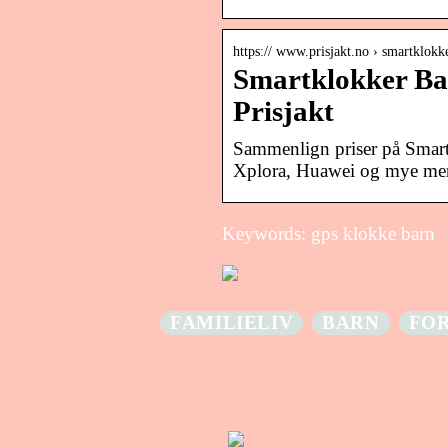
https:// www.prisjakt.no › smartklokk
Smartklokker Ba
Prisjakt
Sammenlign priser på Smart
Xplora, Huawei og mye mer
Keywords: gps klokke barn
FAMILIELIV
BARN
FO