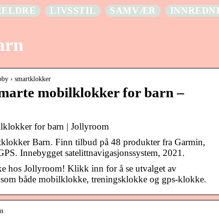
RELDRE
LIVSSTIL
SAMVÆR
INNREDN
arn
bby › smartklokker
marte mobilklokker for barn –
lklokker for barn | Jollyroom
klokker Barn. Finn tilbud på 48 produkter fra Garmin,
PS. Innebygget satelittnavigasjonssystem, 2021.
e hos Jollyroom! Klikk inn for å se utvalget av
 som både mobilklokke, treningsklokke og gps-klokke.
rn