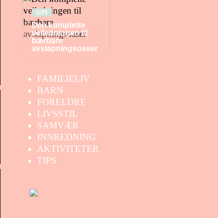
TIPS
Den komplette
veiledningen til
bærbare
avslapningsoaser
FAMILIELIV
BARN
FORELDRE
LIVSSTIL
SAMVÆR
INNREDNING
AKTIVITETER
TIPS