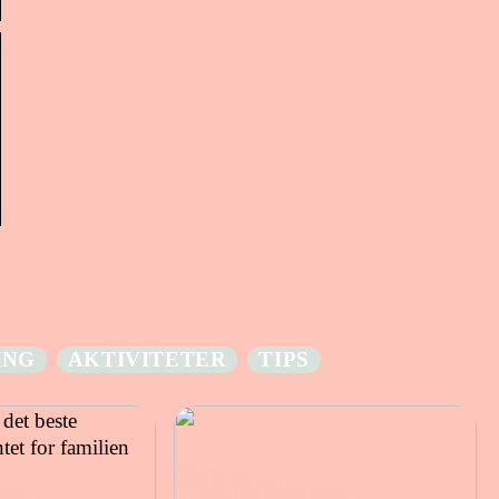
ING
AKTIVITETER
TIPS