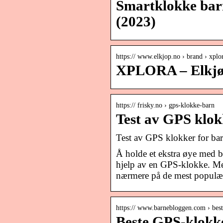
Smartklokke barn
(2023)
https:// www.elkjop.no › brand › xplo
XPLORA – Elkj
https:// frisky.no › gps-klokke-barn
Test av GPS klokk
Test av GPS klokker for ba
Å holde et ekstra øye med b
hjelp av en GPS-klokke. Men
nærmere på de mest populæ
https:// www.barnebloggen.com › bes
Beste GPS-klokke