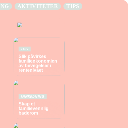
ING
AKTIVITETER
TIPS
TIPS
Slik påvirkes
familieøkonomien
av bevegelser i
rentenivået
INNREDNING
Skap et
familievennlig
baderom