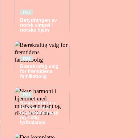
TIPS
Betydningen av
norsk vimpel i
norske hjem
TIPS
Bærekraftig valg
for fremtidens
familiebolig
TIPS
Skap harmoni i
hjemmet med
musikkens magi
og riktig
lydbalanse