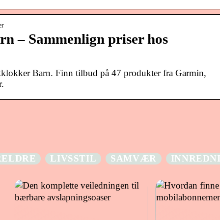
er
rn – Sammenlign priser hos
klokker Barn. Finn tilbud på 47 produkter fra Garmin,
.
RELDRE
LIVSSTIL
SAMVÆR
INNREDN