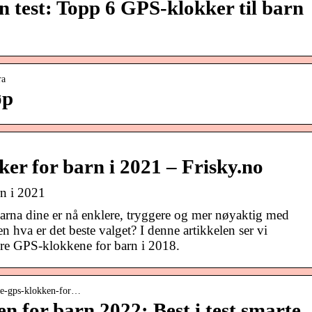
 test: Topp 6 GPS-klokker til barn
ra
øp
er for barn i 2021 – Frisky.no
rn i 2021
arna dine er nå enklere, tryggere og mer nøyaktig med
 hva er det beste valget? I denne artikkelen ser vi
re GPS-klokkene for barn i 2018.
te-gps-klokken-for…
n for barn 2022: Best i test smarte