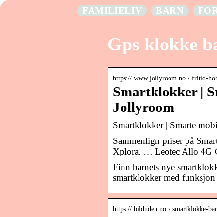
FAMILIELIV
BARN
FO
Gps klokke b
https:// www.jollyroom.no › fritid-ho
Smartklokker | S
Jollyroom
Smartklokker | Smarte mobi
Sammenlign priser på Smart
Xplora, … Leotec Allo 4G G
Finn barnets nye smartklokk
smartklokker med funksjon
https:// bilduden.no › smartklokke-ba