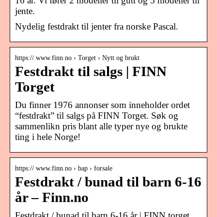
16 år. Vi fører 2 modeller til gutt og 5 modeller til
jente.
Nydelig festdrakt til jenter fra norske Pascal.
https:// www.finn.no › Torget › Nytt og brukt
Festdrakt til salgs | FINN
Torget
Du finner 1976 annonser som inneholder ordet
“festdrakt” til salgs på FINN Torget. Søk og
sammenlikn pris blant alle typer nye og brukte
ting i hele Norge!
https:// www.finn.no › bap › forsale
Festdrakt / bunad til barn 6-16
år – Finn.no
Festdrakt / bunad til barn 6-16 år | FINN torget