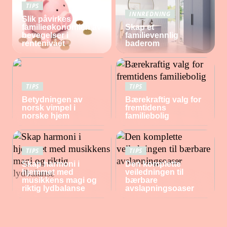
TIPS
INNREDNING
Slik påvirkes
familieøkonomien av
Skap et
bevegelser i
familievennlig
rentenivået
baderom
TIPS
TIPS
Betydningen av
Bærekraftig valg for
norsk vimpel i
fremtidens
norske hjem
familiebolig
TIPS
TIPS
Skap harmoni i
Den komplette
hjemmet med
veiledningen til
musikkens magi og
bærbare
riktig lydbalanse
avslapningsoaser