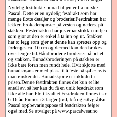
Nydelig festdrakt / bunad til jenter fra norske
Pascal. Dette er en nydelig festdrakt som har
mange flotte detaljer og broderier.Festdrakten har
lekkert brokademønster på vesten og nederst på
stakken. Festedrakten har justerbar strikk i midjen
som gjør at den er enkel å ta inn og ut. Stakken
har to legg som gjør at denne kan sprettes opp og
forlenges ca. 10 cm og dermed kan den brukes
over lengre tid.Håndbroderte broderier på beltet
og stakken. Bunadsbroderingen på stakken er
ikke bare foran men rundt hele. Hvit skjorte med
bunadsmønster med plass til å feste på søljer hvis
man ønsker det. Bunadskjorte er inkludert i
prisen.Denne festdrakten finnes det kun et lite
antall av, så her kan du få en unik festdrakt som
ikke alle har. Flott kvalitet.Festdrakten finnes i str.
6-16 år. Finnes i 3 farger (rød, blå og sølvgrå)En
Pascal oppbevaringspose til festdrakten følger
også med.Se utvalget på www.pascalwear.no