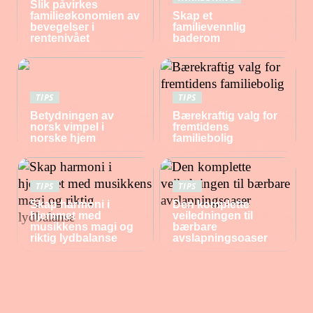
Slik påvirkes
familieøkonomien av
Skap et
bevegelser i
familievennlig
rentenivået
baderom
TIPS
TIPS
Betydningen av
Bærekraftig valg for
norsk vimpel i
fremtidens
norske hjem
familiebolig
TIPS
TIPS
Skap harmoni i
Den komplette
hjemmet med
veiledningen til
musikkens magi og
bærbare
riktig lydbalanse
avslapningsoaser