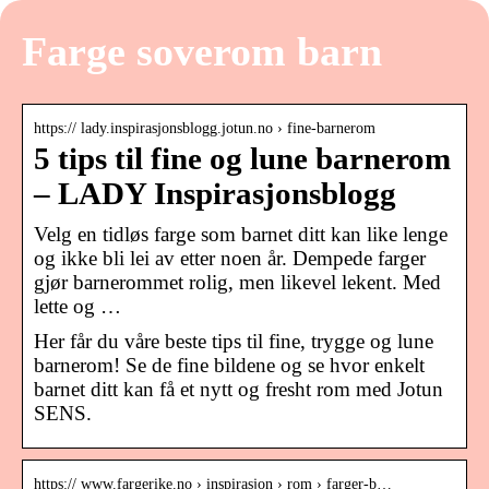
Farge soverom barn
https:// lady.inspirasjonsblogg.jotun.no › fine-barnerom
5 tips til fine og lune barnerom
– LADY Inspirasjonsblogg
Velg en tidløs farge som barnet ditt kan like lenge
og ikke bli lei av etter noen år. Dempede farger
gjør barnerommet rolig, men likevel lekent. Med
lette og …
Her får du våre beste tips til fine, trygge og lune
barnerom! Se de fine bildene og se hvor enkelt
barnet ditt kan få et nytt og fresht rom med Jotun
SENS.
https:// www.fargerike.no › inspirasjon › rom › farger-b…