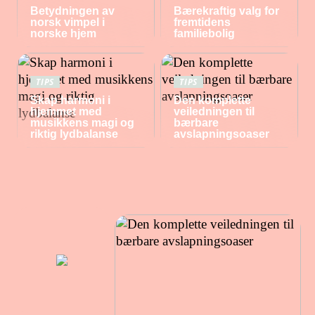
Betydningen av
Bærekraftig valg for
norsk vimpel i
fremtidens
norske hjem
familiebolig
TIPS
TIPS
Skap harmoni i
Den komplette
hjemmet med
veiledningen til
musikkens magi og
bærbare
riktig lydbalanse
avslapningsoaser