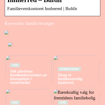
Familievernkontoret Innherred | Bufdir
Keywords: familie levanger
TIPS
INNREDNING
Slik påvirkes
familieøkonomien av
Skap et
bevegelser i
familievennlig
rentenivået
baderom
TIPS
TIPS