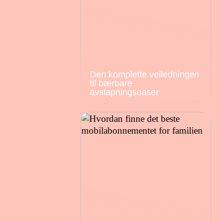
Den komplette veiledningen
til bærbare
avslapningsoaser