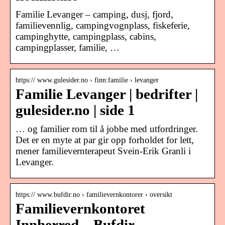
Familie Levanger – camping, dusj, fjord,
familievennlig, campingvognplass, fiskeferie,
campinghytte, campingplass, cabins,
campingplasser, familie, …
https:// www.gulesider.no › finn:familie › levanger
Familie Levanger | bedrifter |
gulesider.no | side 1
… og familier rom til å jobbe med utfordringer.
Det er en myte at par gir opp forholdet for lett,
mener familievernterapeut Svein-Erik Granli i
Levanger.
https:// www.bufdir.no › familievernkontorer › oversikt
Familievernkontoret
Innherred – Bufdir