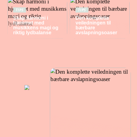
TIPS
TIPS
Skap harmoni i
Den komplette
hjemmet med
veiledningen til
musikkens magi og
bærbare
riktig lydbalanse
avslapningsoaser