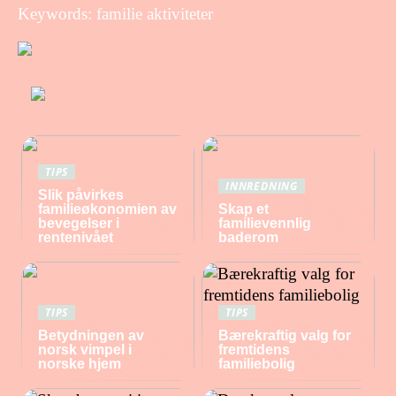
Keywords: familie aktiviteter
TIPS
INNREDNING
Slik påvirkes
familieøkonomien av
Skap et
bevegelser i
familievennlig
rentenivået
baderom
TIPS
TIPS
Betydningen av
Bærekraftig valg for
norsk vimpel i
fremtidens
norske hjem
familiebolig