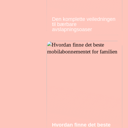
Den komplette veiledningen
til bærbare
avslapningsoaser
Hvordan finne det beste