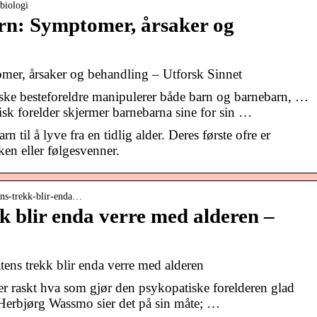
sbiologi
rn: Symptomer, årsaker og
mer, årsaker og behandling – Utforsk Sinnet
ke besteforeldre manipulerer både barn og barnebarn, …
k forelder skjermer barnebarna sine for sin …
n til å lyve fra en tidlig alder. Deres første ofre er
ken eller følgesvenner.
ens-trekk-blir-enda…
k blir enda verre med alderen –
ens trekk blir enda verre med alderen
r raskt hva som gjør den psykopatiske forelderen glad
 Herbjørg Wassmo sier det på sin måte; …