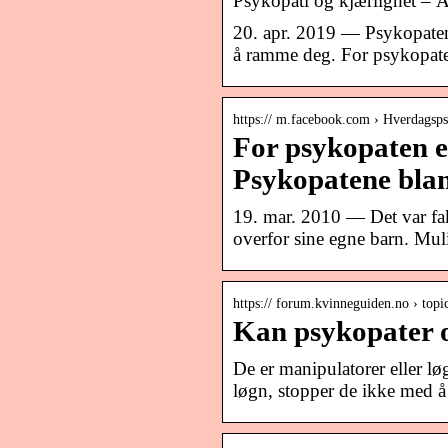
Psykopati og kjærlighet – Å
20. apr. 2019 — Psykopaten 
å ramme deg. For psykopate
https:// m.facebook.com › Hverdagsps
For psykopaten e
Psykopatene blan
19. mar. 2010 — Det var fa
overfor sine egne barn. Muli
https:// forum.kvinneguiden.no › top
Kan psykopater 
De er manipulatorer eller lø
løgn, stopper de ikke med å 