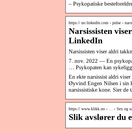
– Psykopatiske besteforeldr
https:// no.linkedin.com › pulse › nars
Narsissisten vise
LinkedIn
Narsissisten viser aldri takk
7. nov. 2022 — En psykopat 
… Psykopaten kan sykelig
En ekte narsissist aldri vise
Øyvind Engen Nilsen i sin 
narsissistiske kone. Sier de 
https:// www.klikk.no › … › Sex og s
Slik avslører du 