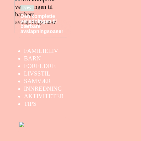
TIPS
Den komplette
veiledningen til
bærbare
avslapningsoaser
FAMILIELIV
BARN
FORELDRE
LIVSSTIL
SAMVÆR
INNREDNING
AKTIVITETER
TIPS