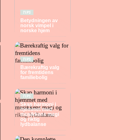
TIPS
Betydningen av
norsk vimpel i
norske hjem
TIPS
Bærekraftig valg
for fremtidens
familiebolig
TIPS
Skap harmoni i
hjemmet med
musikkens magi
og riktig
lydbalanse