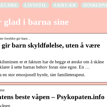
RELDRE
LIVSSTIL
SAMVÆR
INNREDN
 glad i barna sine
er-foreldre-gir-barn…
 gir barn skyldfølelse, uten å være
ilsmissen er et faktum har de begge et ønske om å skåne
larer å sette barnas behov foran sine egne. En …
a en stor emosjonell byrde, sier familieterapeut.
atur
tens beste våpen – Psykopaten.info
 våpen