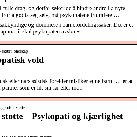
 fulle drag, og derfor søker de å hindre andre I å nyte
. For å godta seg selv, må psykopatene triumfere …
 sakkyndige og dommere i barnefordelingssaker. Det er et
p må til skal psykopaten avsløres.
› skjult_ondskap
opatisk vold
 eller narsissistisk forelder misliker egne barn. … er at
partner som er lik sin far eller mor.
opp-uten-stotte
støtte – Psykopati og kjærlighet –