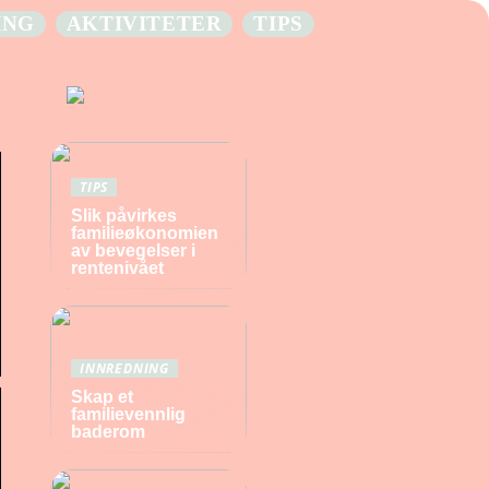
ING
AKTIVITETER
TIPS
TIPS
Slik påvirkes
familieøkonomien
av bevegelser i
rentenivået
INNREDNING
Skap et
familievennlig
baderom