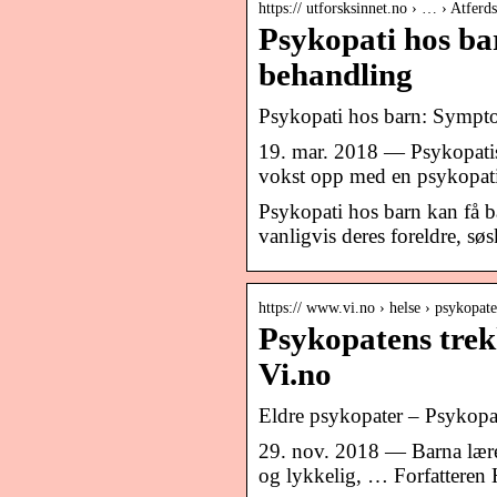
https:// utforsksinnet.no › … › Atferd
Psykopati hos ba
behandling
Psykopati hos barn: Sympto
19. mar. 2018 — Psykopatis
vokst opp med en psykopatis
Psykopati hos barn kan få bar
vanligvis deres foreldre, søs
https:// www.vi.no › helse › psykopat
Psykopatens trek
Vi.no
Eldre psykopater – Psykopat
29. nov. 2018 — Barna lære
og lykkelig, … Forfatteren