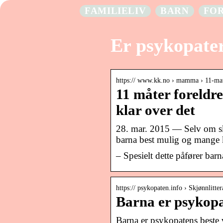
FAMILIELIV
BARN
FO
Er psykopater
https:// www.kk.no › mamma › 11-mat
11 måter foreldre
klar over det
28. mar. 2015 — Selv om sk
barna best mulig og mange k
– Spesielt dette påfører barn
https:// psykopaten.info › Skjønnlitter
Barna er psykopa
Barna er psykopatens beste