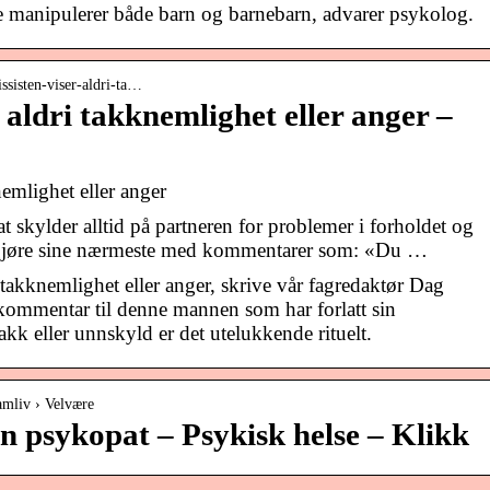
e manipulerer både barn og barnebarn, advarer psykolog.
issisten-viser-aldri-ta…
r aldri takknemlighet eller anger –
nemlighet eller anger
skylder alltid på partneren for problemer i forholdet og
gjøre sine nærmeste med kommentarer som: «Du …
r takknemlighet eller anger, skrive vår fagredaktør Dag
kommentar til denne mannen som har forlatt sin
takk eller unnskyld er det utelukkende rituelt.
amliv › Velvære
en psykopat – Psykisk helse – Klikk