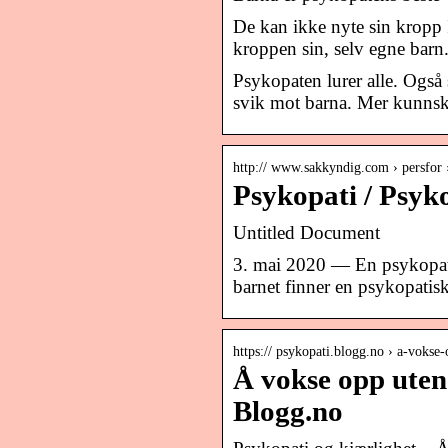
De kan ikke nyte sin kropp I
kroppen sin, selv egne barn
Psykopaten lurer alle. Også
svik mot barna. Mer kunnska
http:// www.sakkyndig.com › persfor 
Psykopati / Psyk
Untitled Document
3. mai 2020 — En psykopatisk
barnet finner en psykopatisk 
https:// psykopati.blogg.no › a-vokse-
Å vokse opp uten 
Blogg.no