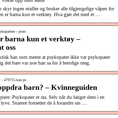
 vokse opp uten støtte
skyr ingen midler og bruker alle tilgjengelige våpen for
n er barna kun et verktøy. Hva gjør det med et …
ykopatene › posts
r barna kun et verktøy –
t oss
ktisk han som mente at psykopater ikke var psykopater
g det bare var noe han sa for å berolige meg.
ic › 479755-kan-ps…
oppdra barn? – Kvinneguiden
gnere: Psykopater er sta. Selv når du fanger dem i en
lyve. Snarere fortsetter de å forandre sin …