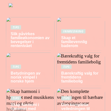
TIPS
INNREDNING
Slik påvirkes
familieøkonomien av
Skap et
bevegelser i
familievennlig
rentenivået
baderom
TIPS
TIPS
Betydningen av
Bærekraftig valg for
norsk vimpel i
fremtidens
norske hjem
familiebolig
TIPS
TIPS
Skap harmoni i
Den komplette
hjemmet med
veiledningen til