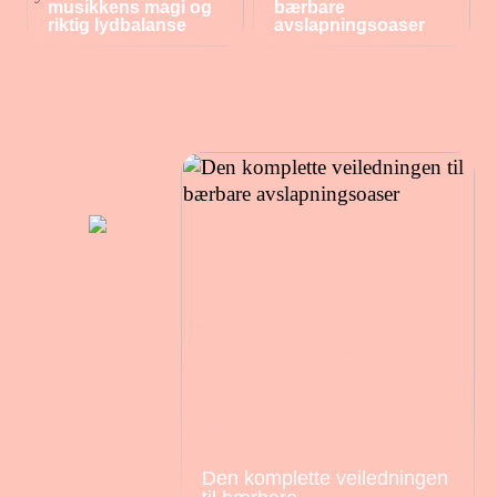
musikkens magi og
bærbare
riktig lydbalanse
avslapningsoaser
Den komplette veiledningen