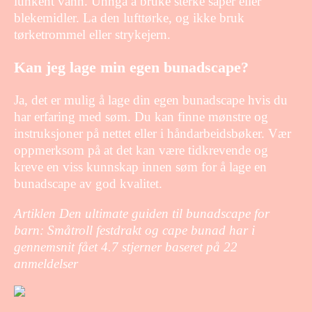
lunkent vann. Unngå å bruke sterke såper eller
blekemidler. La den lufttørke, og ikke bruk
tørketrommel eller strykejern.
Kan jeg lage min egen bunadscape?
Ja, det er mulig å lage din egen bunadscape hvis du
har erfaring med søm. Du kan finne mønstre og
instruksjoner på nettet eller i håndarbeidsbøker. Vær
oppmerksom på at det kan være tidkrevende og
kreve en viss kunnskap innen søm for å lage en
bunadscape av god kvalitet.
Artiklen Den ultimate guiden til bunadscape for
barn: Småtroll festdrakt og cape bunad har i
gennemsnit fået
4.7
stjerner baseret på
22
anmeldelser