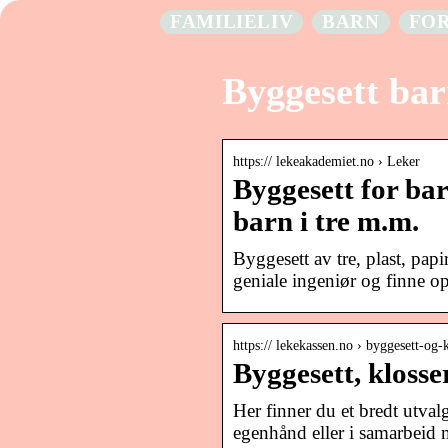
FAMILIELIV
BARN
FO
Byggesett ba
https:// lekeakademiet.no › Leker
Byggesett for bar
barn i tre m.m.
Byggesett av tre, plast, pap
geniale ingeniør og finne o
https:// lekekassen.no › byggesett-og-
Byggesett, klosse
Her finner du et bredt utva
egenhånd eller i samarbeid