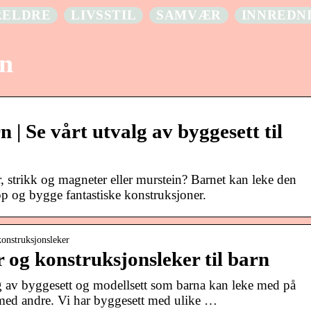
RELDRE
LIVSSTIL
SAMVÆR
INNREDN
rn
n | Se vårt utvalg av byggesett til
ir, strikk og magneter eller murstein? Barnet kan leke den
pp og bygge fantastiske konstruksjoner.
konstruksjonsleker
r og konstruksjonsleker til barn
lg av byggesett og modellsett som barna kan leke med på
 med andre. Vi har byggesett med ulike …