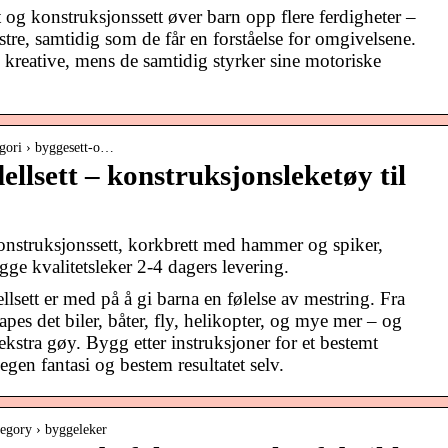
g konstruksjonssett øver barn opp flere ferdigheter –
stre, samtidig som de får en forståelse for omgivelsene.
 kreative, mens de samtidig styrker sine motoriske
tegori › byggesett-o…
llsett – konstruksjonsleketøy til
konstruksjonssett, korkbrett med hammer og spiker,
ge kvalitetsleker 2-4 dagers levering.
sett er med på å gi barna en følelse av mestring. Fra
pes det biler, båter, fly, helikopter, og mye mer – og
 ekstra gøy. Bygg etter instruksjoner for et bestemt
r egen fantasi og bestem resultatet selv.
ategory › byggeleker