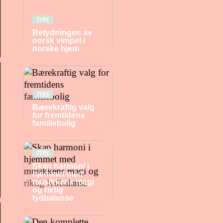
TIPS
Betydningen av
norsk vimpel i
norske hjem
TIPS
Bærekraftig valg
for fremtidens
familiebolig
TIPS
Skap harmoni i
hjemmet med
musikkens magi
og riktig
lydbalanse