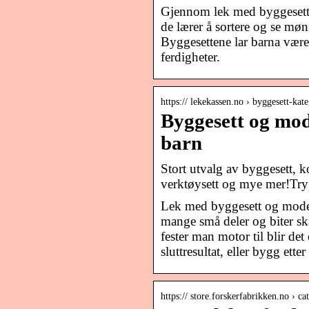
Gjennom lek med byggesett o
de lærer å sortere og se møn
Byggesettene lar barna være
ferdigheter.
https:// lekekassen.no › byggesett-ka
Byggesett og mode
barn
Stort utvalg av byggesett, 
verktøysett og mye mer!Tryg
Lek med byggesett og modell
mange små deler og biter ska
fester man motor til blir det
sluttresultat, eller bygg ette
https:// store.forskerfabrikken.no › c