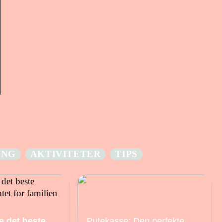
ING
AKTIVITETER
TIPS
e det beste
Putekasse: Den perfekte