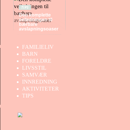
TIPS
Den komplette
veiledningen til
bærbare
avslapningsoaser
FAMILIELIV
BARN
FORELDRE
LIVSSTIL
SAMVÆR
INNREDNING
AKTIVITETER
TIPS