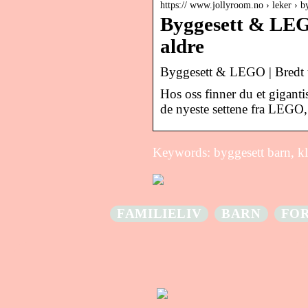
https:// www.jollyroom.no › leker › b
Byggesett & LEGO 
aldre
Byggesett & LEGO | Bredt utv
Hos oss finner du et gigantis
de nyeste settene fra LEGO,
Keywords: byggesett barn, klo
FAMILIELIV
BARN
FO