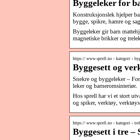
Byggeleker for b
Konstruksjonslek hjelper ba
bygge, spikre, hamre og sa
Byggeleker gir barn mattehj
magnetiske brikker og trelek
https:// www.sprell.no › kategori › b
Byggesett og verk
Snekre og byggeleker – For 
leker og barneromsinteriør.
Hos sprell har vi et stort 
og spiker, verktøy, verktøys
https:// www.sprell.no › kategori › tr
Byggesett i tre – 