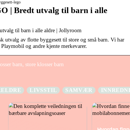
yggesett-lego
| Bredt utvalg til barn i alle
alg til barn i alle aldre | Jollyroom
k utvalg av flotte byggesett til store og små barn. Vi har
 Playmobil og andre kjente merkevarer.
sser barn, store klosser barn
RELDRE
LIVSSTIL
SAMVÆR
INNREDN
Hvordan finn