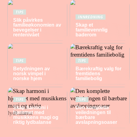
TIPS
INNREDNING
Slik påvirkes
familieøkonomien av
Skap et
bevegelser i
familievennlig
rentenivået
baderom
TIPS
TIPS
Betydningen av
Bærekraftig valg for
norsk vimpel i
fremtidens
norske hjem
familiebolig
TIPS
TIPS
Skap harmoni i
Den komplette
hjemmet med
veiledningen til
musikkens magi og
bærbare
riktig lydbalanse
avslapningsoaser