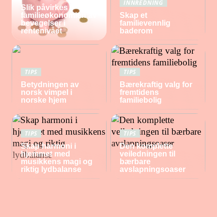
INNREDNING
Slik påvirkes
familieøkonomien av
Skap et
bevegelser i
familievennlig
rentenivået
baderom
TIPS
TIPS
Betydningen av
Bærekraftig valg for
norsk vimpel i
fremtidens
norske hjem
familiebolig
TIPS
TIPS
Skap harmoni i
Den komplette
hjemmet med
veiledningen til
musikkens magi og
bærbare
riktig lydbalanse
avslapningsoaser