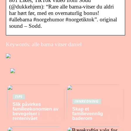
801 Likes, TikTok video from Sodd
(@dukkehjem): “Rare alle barna-vitser du aldri
har hørt før, med en overnaturlig bonus!
#allebarna #norgehumor #norgetiktok”. original
sound – Sodd.
Keywords: alle barna vitser daniel
TIPS
INNREDNING
Slik påvirkes
familieøkonomien av
Skap et
bevegelser i
familievennlig
rentenivået
baderom