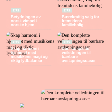
TIPS
TIPS
Betydningen av
Bærekraftig valg for
norsk vimpel i
fremtidens
norske hjem
familiebolig
TIPS
TIPS
Skap harmoni i
Den komplette
hjemmet med
veiledningen til
musikkens magi og
bærbare
riktig lydbalanse
avslapningsoaser