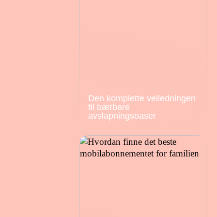
Den komplette veiledningen
til bærbare
avslapningsoaser