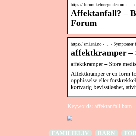
https:// forum.kvinneguiden.no › … ›
Affektanfall? – 
Forum
https:// sml.snl.no › … › Symptomer 
affektkramper – 
affektkramper – Store medis
Affektkramper er en form f
opphisselse eller forskrekke
kortvarig bevisstløshet, sti
Keywords: affektanfall barn
FAMILIELIV
BARN
FO