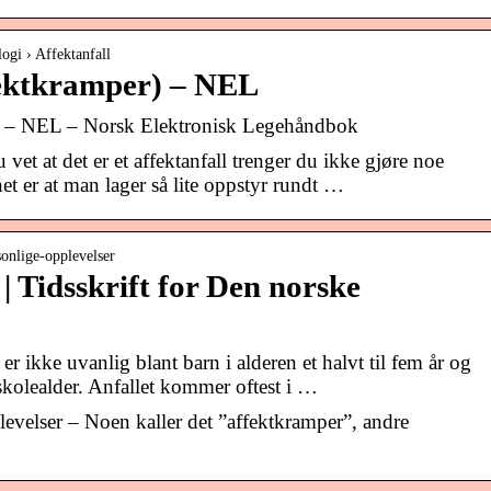
ogi › Affektanfall
fektkramper) – NEL
r) – NEL – Norsk Elektronisk Legehåndbok
t at det er et affektanfall trenger du ikke gjøre noe
net er at man lager så lite oppstyr rundt …
rsonlige-opplevelser
 | Tidsskrift for Den norske
er ikke uvanlig blant barn i alderen et halvt til fem år og
skolealder. Anfallet kommer oftest i …
evelser – Noen kaller det ”affektkramper”, andre