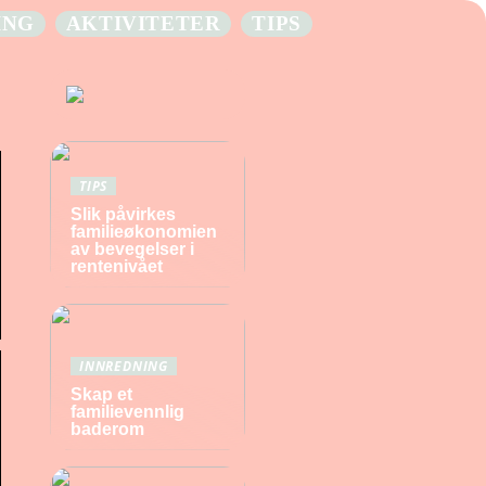
ING
AKTIVITETER
TIPS
TIPS
Slik påvirkes
familieøkonomien
av bevegelser i
rentenivået
INNREDNING
Skap et
familievennlig
baderom