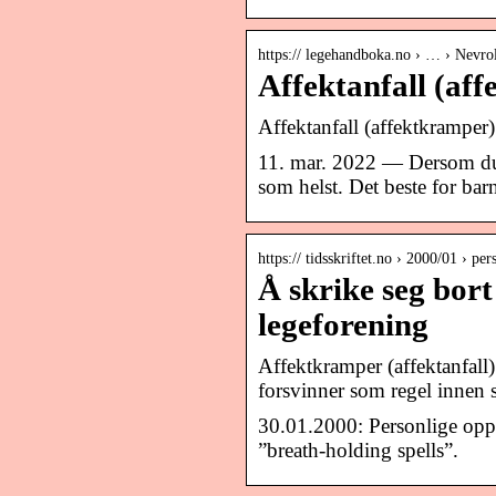
https:// legehandboka.no › … › Nevrol
Affektanfall (af
Affektanfall (affektkrampe
11. mar. 2022 — Dersom du ve
som helst. Det beste for bar
https:// tidsskriftet.no › 2000/01 › pe
Å skrike seg bort
legeforening
Affektkramper (affektanfall) 
forsvinner som regel innen 
30.01.2000: Personlige oppl
”breath-holding spells”.