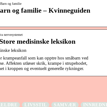
 Barn og familie
Barn og familie – Kvinneguiden
fra nervesystemet
Store medisinske leksikon
inske leksikon
or krampeanfall som kan opptre hos småbarn ved
lse. Affekten utløser skrik, krampe i strupehodet,
vhet i kroppen og eventuelt generelle rykninger.
RELDRE
LIVSSTIL
SAMVÆR
INNREDN