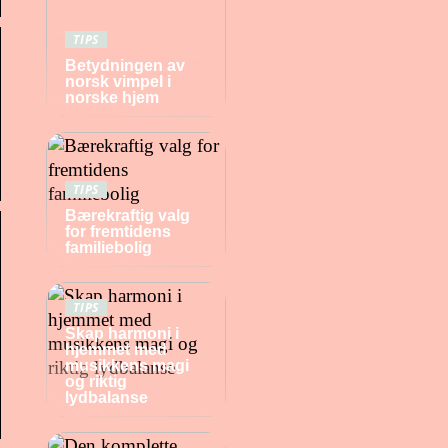
TIPS
Betydningen av
norsk vimpel i
norske hjem
TIPS
Bærekraftig valg
for fremtidens
familiebolig
TIPS
Skap harmoni i
hjemmet med
musikkens magi
og riktig
lydbalanse