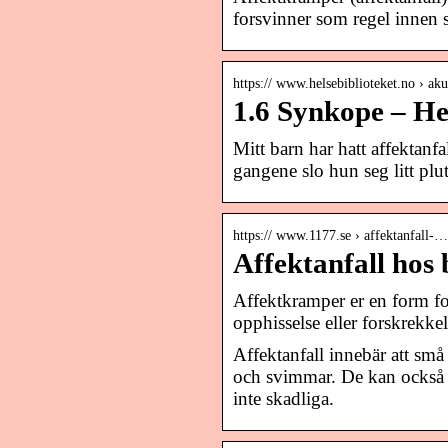
forsvinner som regel innen 
https:// www.helsebiblioteket.no › akut
1.6 Synkope – He
Mitt barn har hatt affektanfa
gangene slo hun seg litt plu
https:// www.1177.se › affektanfall-…
Affektanfall hos
Affektkramper er en form f
opphisselse eller forskrekke
Affektanfall innebär att små 
och svimmar. De kan också s
inte skadliga.