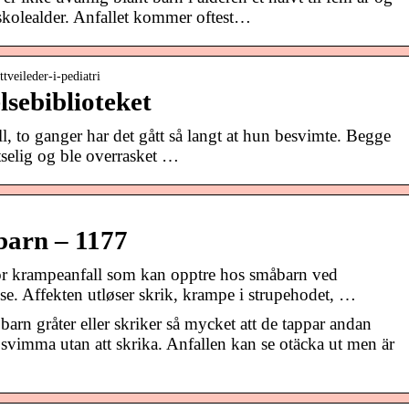
skolealder. Anfallet kommer oftest…
tveileder-i-pediatri
lsebiblioteket
ll, to ganger har det gått så langt at hun besvimte. Begge
tselig og ble overrasket …
 barn – 1177
or krampeanfall som kan opptre hos småbarn ved
lse. Affekten utløser skrik, krampe i strupehodet, …
barn gråter eller skriker så mycket att de tappar andan
vimma utan att skrika. Anfallen kan se otäcka ut men är