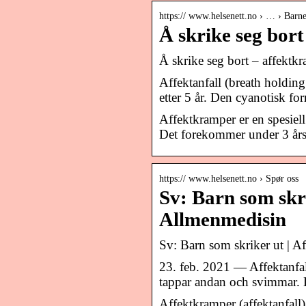
https:// www.helsenett.no › … › Bar
Å skrike seg bor
Å skrike seg bort – affek
Affektanfall (breath holding
etter 5 år. Den cyanotisk fo
Affektkramper er en spesiell
Det forekommer under 3 års 
https:// www.helsenett.no › Spør oss
Sv: Barn som skr
Allmenmedisin
Sv: Barn som skriker ut | Af
23. feb. 2021 — Affektanfall
tappar andan och svimmar. 
Affektkramper (affektanfall) 