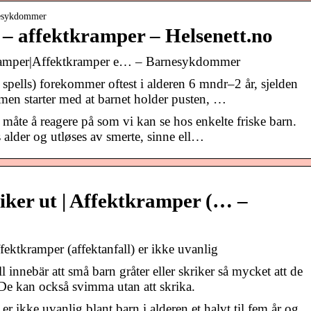
nesykdommer
t – affektkramper – Helsenett.no
tkramper|Affektkramper e… – Barnesykdommer
 spells) forekommer oftest i alderen 6 mndr–2 år, sjelden
rmen starter med at barnet holder pusten, …
 måte å reagere på som vi kan se hos enkelte friske barn.
alder og utløses av smerte, sinne ell…
iker ut | Affektkramper (… –
fektkramper (affektanfall) er ikke uvanlig
 innebär att små barn gråter eller skriker så mycket att de
De kan också svimma utan att skrika.
er ikke uvanlig blant barn i alderen et halvt til fem år og