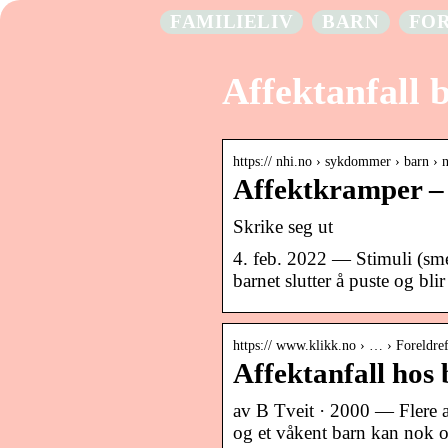
FAMILIELIV
BARN
FO
Affektanfall 
https:// nhi.no › sykdommer › barn › 
Affektkramper –
Skrike seg ut
4. feb. 2022 — Stimuli (smer
barnet slutter å puste og bl
https:// www.klikk.no › … › Foreldr
Affektanfall hos
av B Tveit · 2000 — Flere an
og et våkent barn kan nok o