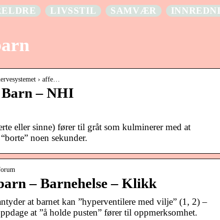
RELDRE
LIVSSTIL
SAMVÆR
INNREDN
barn
nervesystemet › affe…
 Barn – NHI
te eller sinne) fører til gråt som kulminerer med at
ir “borte” noen sekunder.
eforum
 barn – Barnehelse – Klikk
tyder at barnet kan ”hyperventilere med vilje” (1, 2) –
ppdage at ”å holde pusten” fører til oppmerksomhet.