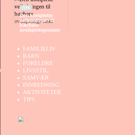
TIPS
Den komplette
veiledningen til
bærbare
avslapningsoaser
FAMILIELIV
BARN
FORELDRE
LIVSSTIL
SAMVÆR
INNREDNING
AKTIVITETER
TIPS