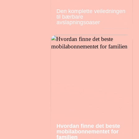
Den komplette veiledningen
til bærbare
avslapningsoaser
Hvordan finne det beste
mobilabonnementet for
familien