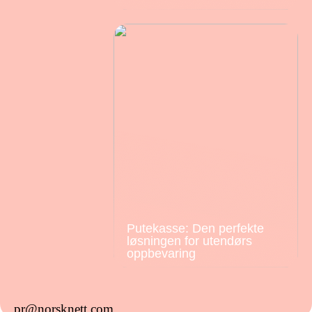
Putekasse: Den perfekte
løsningen for utendørs
oppbevaring
pr@norsknett.com