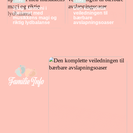
TIPS
TIPS
Skap harmoni i
Den komplette
hjemmet med
veiledningen til
musikkens magi og
bærbare
riktig lydbalanse
avslapningsoaser