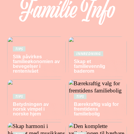
TIPS
INNREDNING
Slik påvirkes
familieøkonomien av
Skap et
bevegelser i
familievennlig
rentenivået
baderom
TIPS
TIPS
Betydningen av
Bærekraftig valg for
norsk vimpel i
fremtidens
norske hjem
familiebolig