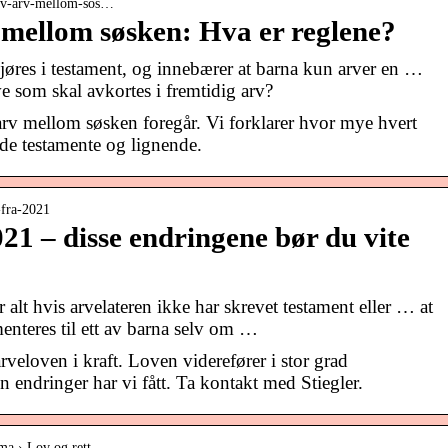
g-av-arv-mellom-sos…
 mellom søsken: Hva er reglene?
øres i testament, og innebærer at barna kun arver en …
ve som skal avkortes i fremtidig arv?
rv mellom søsken foregår. Vi forklarer hvor mye hvert
nde testamente og lignende.
v-fra-2021
21 – disse endringene bør du vite
alt hvis arvelateren ikke har skrevet testament eller … at
enteres til ett av barna selv om …
veloven i kraft. Loven viderefører i stor grad
n endringer har vi fått. Ta kontakt med Stiegler.
ma › Lov og rett