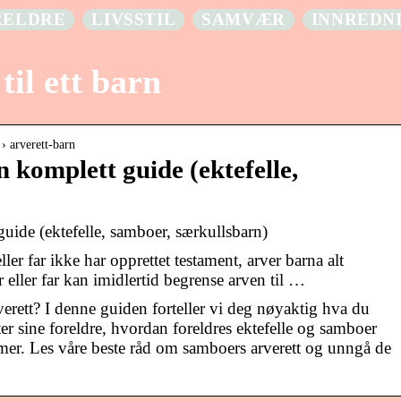
RELDRE
LIVSSTIL
SAMVÆR
INNREDN
til ett barn
› arverett-barn
 komplett guide (ektefelle,
uide (ektefelle, samboer, særkullsbarn)
er far ikke har opprettet testament, arver barna alt
r eller far kan imidlertid begrense arven til …
erett? I denne guiden forteller vi deg nøyaktig hva du
ter sine foreldre, hvordan foreldres ektefelle og samboer
mer. Les våre beste råd om samboers arverett og unngå de