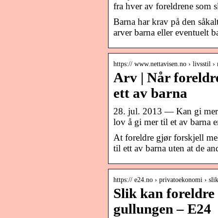
fra hver av foreldrene som 
Barna har krav på den såkalt
arver barna eller eventuelt b
https:// www.nettavisen.no › livsstil 
Arv | Når foreldr
ett av barna
28. jul. 2013 — Kan gi mer t
lov å gi mer til et av barn
At foreldre gjør forskjell m
til ett av barna uten at de a
https:// e24.no › privatoekonomi › sl
Slik kan foreldre
gullungen – E24