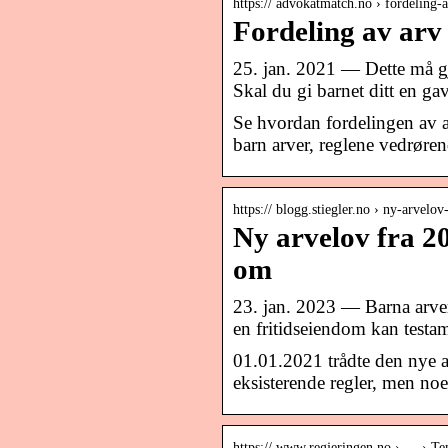
https:// advokatmatch.no › fordelin
Fordeling av arv
25. jan. 2021 — Dette må gj
Skal du gi barnet ditt en ga
Se hvordan fordelingen av a
barn arver, reglene vedrøre
https:// blogg.stiegler.no › ny-arvelo
Ny arvelov fra 20
om
23. jan. 2023 — Barna arver 
en fritidseiendom kan testam
01.01.2021 trådte den nye ar
eksisterende regler, men noe
https:// www.regjeringen.no › … › Te