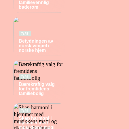
familievennlig
baderom
TIPS
Betydningen av
norsk vimpel i
norske hjem
TIPS
Bærekraftig valg
for fremtidens
familiebolig
TIPS
Skap harmoni i
hjemmet med
musikkens magi