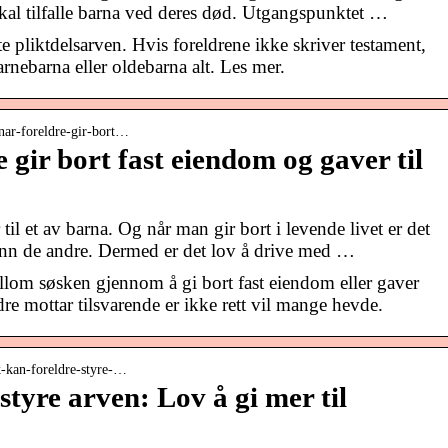
skal tilfalle barna ved deres død. Utgangspunktet …
e pliktdelsarven. Hvis foreldrene ikke skriver testament,
arnebarna eller oldebarna alt. Les mer.
› nar-foreldre-gir-bort…
e gir bort fast eiendom og gaver til
il et av barna. Og når man gir bort i levende livet er det
a enn de andre. Dermed er det lov å drive med …
ellom søsken gjennom å gi bort fast eiendom eller gaver
ndre mottar tilsvarende er ikke rett vil mange hevde.
ik-kan-foreldre-styre-…
 styre arven: Lov å gi mer til