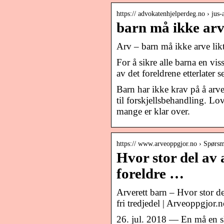
https:// advokatenhjelperdeg.no › jus
barn må ikke arv
Arv – barn må ikke arve lik
For å sikre alle barna en vi
av det foreldrene etterlater
Barn har ikke krav på å arve
til forskjellsbehandling. Lov
mange er klar over.
https:// www.arveoppgjor.no › Spørsm
Hvor stor del av 
foreldre …
Arverett barn – Hvor stor de
fri tredjedel | Arveoppgjor.
26. jul. 2018 — En må en sk