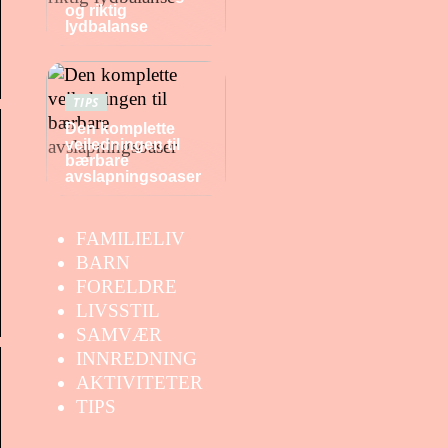
og riktig
lydbalanse
TIPS
Den komplette
veiledningen til
bærbare
avslapningsoaser
FAMILIELIV
BARN
FORELDRE
LIVSSTIL
SAMVÆR
INNREDNING
AKTIVITETER
TIPS