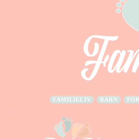
FAMILIELIV
BARN
FO