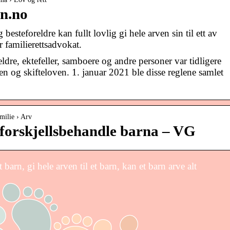
en.no
esteforeldre kan fullt lovlig gi hele arven sin til ett av
r familierettsadvokat.
eldre, ektefeller, samboere og andre personer var tidligere
ven og skifteloven. 1. januar 2021 ble disse reglene samlet
milie › Arv
 forskjellsbehandle barna – VG
 barn, gi hele arven til et barn, kan et barn arve alt