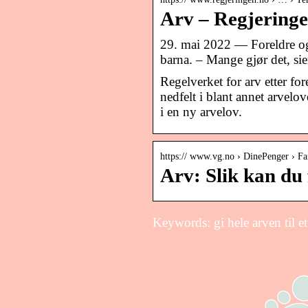
Arv – Regjering
29. mai 2022 — Foreldre og b
barna. – Mange gjør det, sie
Regelverket for arv etter for
nedfelt i blant annet arvelo
i en ny arvelov.
https:// www.vg.no › DinePenger › Fa
Arv: Slik kan du
Keywords: gi hele arven til ett