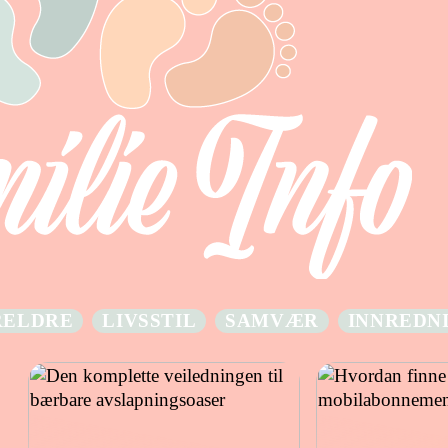
RELDRE
LIVSSTIL
SAMVÆR
INNREDN