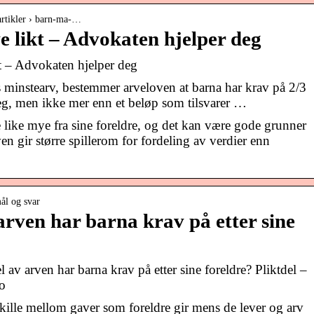
-artikler › barn-ma-…
e likt – Advokaten hjelper deg
t – Advokaten hjelper deg
ss minstearv, bestemmer arveloven at barna har krav på 2/3
 seg, men ikke mer enn et beløp som tilsvarer …
 like mye fra sine foreldre, og det kan være gode grunner
en gir større spillerom for fordeling av verdier enn
ål og svar
arven har barna krav på etter sine
l av arven har barna krav på etter sine foreldre? Pliktdel –
no
ille mellom gaver som foreldre gir mens de lever og arv