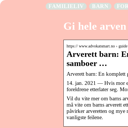
FAMILIELIV
BARN
FO
Gi hele arven 
https:// www.advokatsmart.no › guide 
Arverett barn: En
samboer …
Arverett barn: En komplett g
14. jan. 2021 — Hvis mor ell
foreldrene etterlater seg. Mo
Vil du vite mer om barns arv
må vite om barns arverett et
påvirker arveretten og mye 
vanligste feilene.