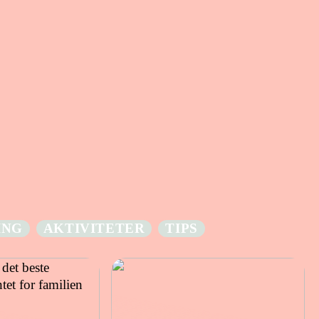
ING
AKTIVITETER
TIPS