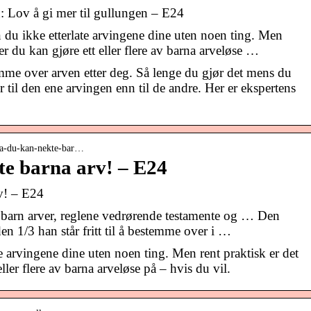
n: Lov å gi mer til gullungen – E24
du ikke etterlate arvingene dine uten noen ting. Men
ter du kan gjøre ett eller flere av barna arveløse …
temme over arven etter deg. Så lenge du gjør det mens du
r til den ene arvingen enn til de andre. Her er ekspertens
oda-du-kan-nekte-bar…
te barna arv! – E24
v! – E24
 barn arver, reglene vedrørende testamente og … Den
en 1/3 han står fritt til å bestemme over i …
e arvingene dine uten noen ting. Men rent praktisk er det
eller flere av barna arveløse på – hvis du vil.