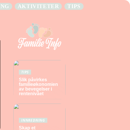
ING
AKTIVITETER
TIPS
TIPS
Slik påvirkes
familieøkonomien
av bevegelser i
rentenivået
INNREDNING
Skap et