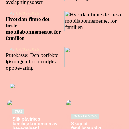
avslapningsoaser
TIPS
06/03/2025
Hvordan finne det
beste
mobilabonnementet for
familien
TIPS
04/02/2025
Putekasse: Den perfekte
løsningen for utendørs
oppbevaring
TIPS
INNREDNING
Slik påvirkes
familieøkonomien av
Skap et
bevegelser i
familievennlig