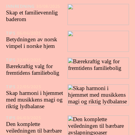
INNREDNING
30/08/2025
Skap et familievennlig
baderom
TIPS
06/06/2025
Betydningen av norsk
vimpel i norske hjem
TIPS
22/05/2025
Bærekraftig valg for
fremtidens familiebolig
TIPS
22/05/2025
Skap harmoni i hjemmet
med musikkens magi og
riktig lydbalanse
TIPS
06/03/2025
Den komplette
veiledningen til bærbare