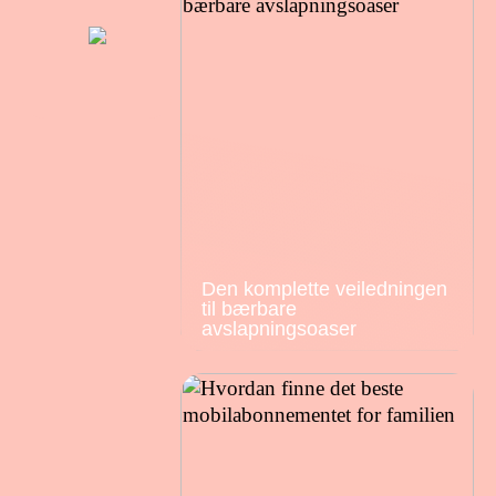
Den komplette veiledningen
til bærbare
avslapningsoaser