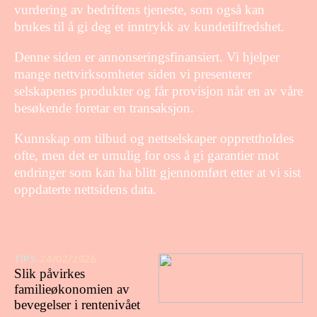
vurdering av bedriftens tjeneste, som også kan
brukes til å gi deg et inntrykk av kundetilfredshet.
Denne siden er annonseringsfinansiert. Vi hjelper
mange nettvirksomheter siden vi presenterer
selskapenes produkter og får provisjon når en av våre
besøkende foretar en transaksjon.
Kunnskap om tilbud og nettselskaper opprettholdes
ofte, men det er umulig for oss å gi garantier mot
endringer som kan ha blitt gjennomført etter at vi sist
oppdaterte nettsidens data.
TIPS
24/02/2026
Slik påvirkes
familieøkonomien av
bevegelser i rentenivået