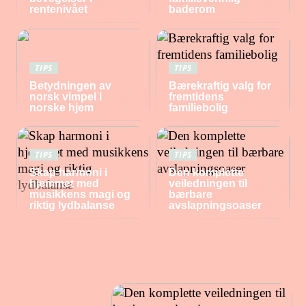
rentenivået
baderom
TIPS
TIPS
Betydningen av
Bærekraftig valg for
norsk vimpel i
fremtidens
norske hjem
familiebolig
TIPS
TIPS
Skap harmoni i
Den komplette
hjemmet med
veiledningen til
musikkens magi og
bærbare
riktig lydbalanse
avslapningsoaser